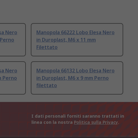
sa Nero
Manopola 66222 Lobo Elesa Nero
 Perno
in Duroplast, M6 x 11 mm
Filettato
sa Nero
Manopola 66132 Lobo Elesa Nero
m Perno
in Duroplast, M6 x 9 mm Perno
filettato
I dati personali forniti saranno trattati in
linea con la nostra
Politica sulla Privacy
.