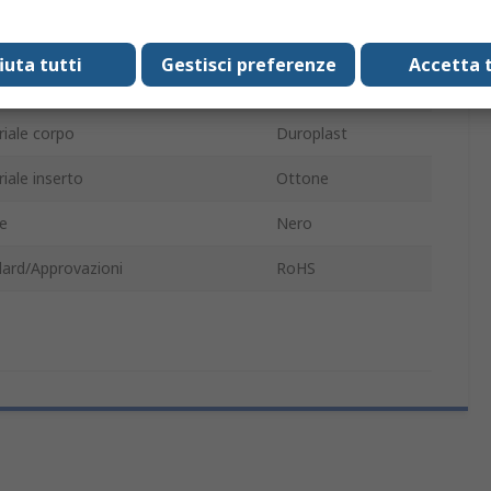
etro manopola
40 mm
fiuta tutti
Gestisci preferenze
Accetta t
etro foro
21mm
iale corpo
Duroplast
iale inserto
Ottone
e
Nero
ard/Approvazioni
RoHS