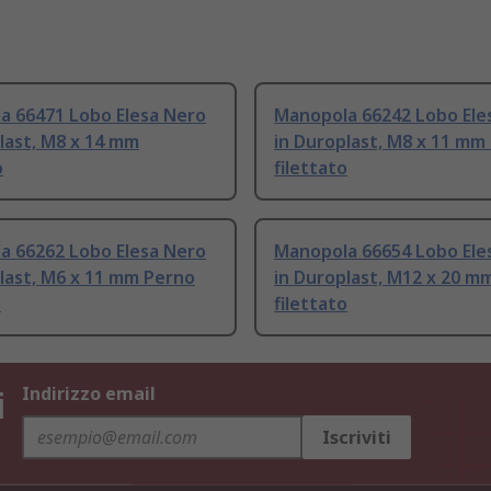
a 66471 Lobo Elesa Nero
Manopola 66242 Lobo Ele
last, M8 x 14 mm
in Duroplast, M8 x 11 mm
o
filettato
a 66262 Lobo Elesa Nero
Manopola 66654 Lobo Ele
last, M6 x 11 mm Perno
in Duroplast, M12 x 20 m
o
filettato
i
Indirizzo email
Iscriviti