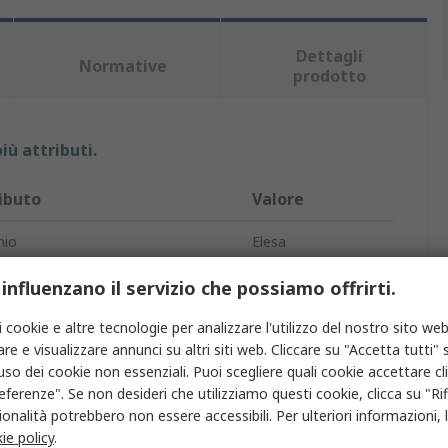
Dettagli
Normative
prodotto
iù attributi.
ibuto
Valore
hio
Elesa
sione filetto
M8
 influenzano il servizio che possiamo offrirti.
prodotto
Manopola
i cookie e altre tecnologie per analizzare l'utilizzo del nostro sito web
re e visualizzare annunci su altri siti web. Cliccare su "Accetta tutti" s
ezza filettatura
12mm
'uso dei cookie non essenziali. Puoi scegliere quali cookie accettare c
eferenze". Se non desideri che utilizziamo questi cookie, clicca su "Rifi
a manopola
Lobo
onalità potrebbero non essere accessibili. Per ulteriori informazioni, l
ie policy
.
 montaggio
Filettato