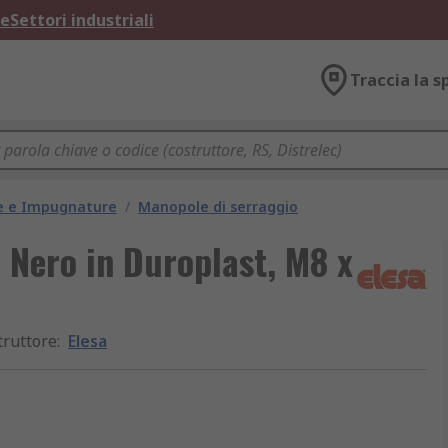
ne
Settori industriali
Traccia la s
e e Impugnature
/
Manopole di serraggio
Nero in Duroplast, M8 x
truttore
:
Elesa