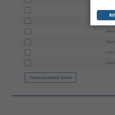
Diam
Ri
Diam
Mater
Mater
Color
Stand
Trova prodotti simili