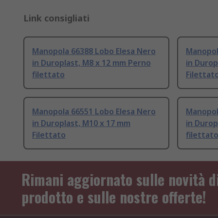
Link consigliati
Manopola 66388 Lobo Elesa Nero
Manopol
in Duroplast, M8 x 12 mm Perno
in Durop
filettato
Filettat
Manopola 66551 Lobo Elesa Nero
Manopol
in Duroplast, M10 x 17 mm
in Durop
Filettato
filettat
Rimani aggiornato sulle novità d
prodotto e sulle nostre offerte!