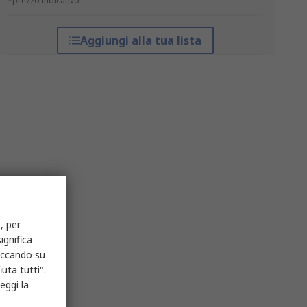
*prezzo indicativo
Aggiungi alla tua lista
, per
ignifica
liccando su
uta tutti".
eggi la