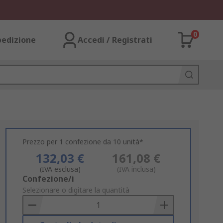
0
pedizione
Accedi / Registrati
Prezzo per 1 confezione da 10 unità*
132,03 €
161,08 €
(IVA esclusa)
(IVA inclusa)
Add
Confezione/i
to
Selezionare o digitare la quantità
Basket