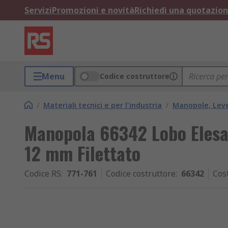
Servizi
Promozioni e novità
Richiedi una quotazio
Menu
Codice costruttore
/
Materiali tecnici e per l'industria
/
Manopole, Lev
Manopola 66342 Lobo Elesa 
12 mm Filettato
Codice RS
:
771-761
Codice costruttore
:
66342
Cos