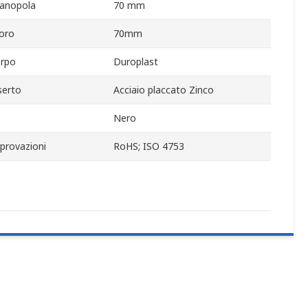
anopola
70 mm
oro
70mm
orpo
Duroplast
serto
Acciaio placcato Zinco
Nero
provazioni
RoHS; ISO 4753