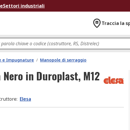
ne
Settori industriali
Traccia la s
e e Impugnature
/
Manopole di serraggio
 Nero in Duroplast, M12
truttore
:
Elesa