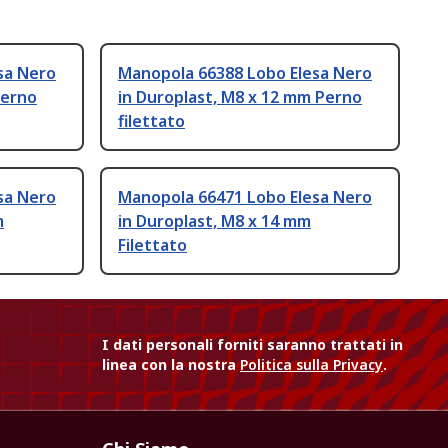
sa Nero
Manopola 66388 Lobo Elesa Nero
Perno
in Duroplast, M8 x 12 mm Perno
filettato
sa Nero
Manopola 66471 Lobo Elesa Nero
m
in Duroplast, M8 x 14 mm
Filettato
I dati personali forniti saranno trattati in
linea con la nostra
Politica sulla Privacy
.