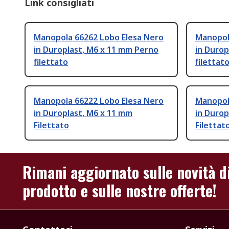
Link consigliati
Manopola 66262 Lobo Elesa Nero
Manopol
in Duroplast, M6 x 11 mm Perno
in Durop
filettato
filettat
Manopola 66222 Lobo Elesa Nero
Manopol
in Duroplast, M6 x 11 mm
in Durop
Filettato
Filettat
Rimani aggiornato sulle novità d
prodotto e sulle nostre offerte!