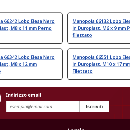
a 66242 Lobo Elesa Nero
Manopola 66132 Lobo Ele
last, M8 x 11 mm Perno
in Duroplast, M6 x 9 mm 
o
filettato
a 66342 Lobo Elesa Nero
Manopola 66551 Lobo Ele
last, M8 x 12 mm
in Duroplast, M10 x 17 m
o
Filettato
i
Indirizzo email
Iscriviti