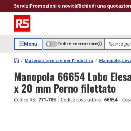
Servizi
Promozioni e novità
Richiedi una quotazio
Menu
Codice costruttore
/
Materiali tecnici e per l'industria
/
Manopole, Lev
Manopola 66654 Lobo Elesa
x 20 mm Perno filettato
Codice RS
:
771-765
Codice costruttore
:
66654
Cos