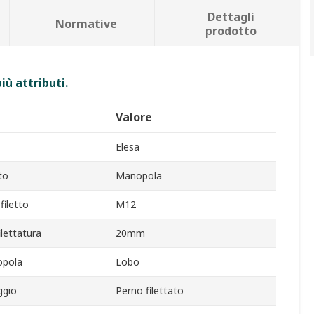
Dettagli
Normative
prodotto
iù attributi.
Valore
Elesa
to
Manopola
filetto
M12
lettatura
20mm
pola
Lobo
ggio
Perno filettato