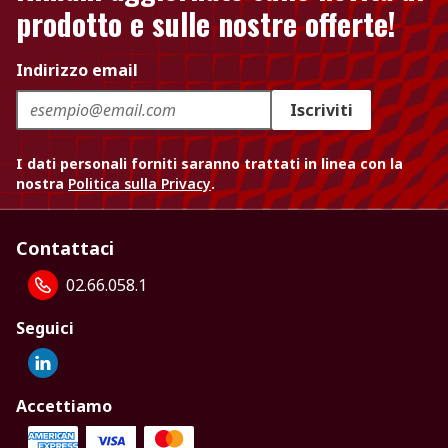
prodotto e sulle nostre offerte!
Indirizzo email
Iscriviti
I dati personali forniti saranno trattati in linea con la
nostra
Politica sulla Privacy
.
Contattaci
02.66.058.1
Seguici
Accettiamo