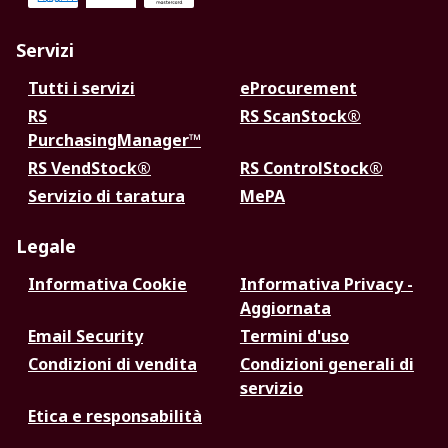
Servizi
Tutti i servizi
eProcurement
RS
RS ScanStock®
PurchasingManager™
RS VendStock®
RS ControlStock®
Servizio di taratura
MePA
Legale
Informativa Cookie
Informativa Privacy -
Aggiornata
Email Security
Termini d'uso
Condizioni di vendita
Condizioni generali di
servizio
Etica e responsabilità