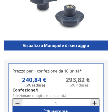
Visualizza Manopole di serraggio
Prezzo per 1 confezione da 10 unità*
240,84 €
293,82 €
(IVA esclusa)
(IVA inclusa)
Add
Confezione/i
to
Selezionare o digitare la quantità
Basket
Preordina