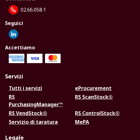
02.66.058.1
Seguici
Accettiamo
Servizi
Tutti i servizi
eProcurement
RS
RS ScanStock®
PurchasingManager™
RS VendStock®
RS ControlStock®
Servizio di taratura
MePA
Legale