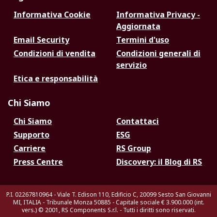
Informativa Cookie
Informativa Privacy -
Aggiornata
Email Security
Termini d'uso
Condizioni di vendita
Condizioni generali di
servizio
Etica e responsabilità
Chi Siamo
Chi Siamo
Contattaci
Supporto
ESG
Carriere
RS Group
Press Centre
Discovery: il Blog di RS
P.I. 02267810964 - Viale T. Edison 110, Edificio C, 20099 Sesto San Giovanni
MI, ITALIA - Tribunale Monza 50885 - Capitale sociale € 3.900.000 (int.
vers.)
© 2001, RS Components S.r.l. - Tutti i diritti sono riservati.