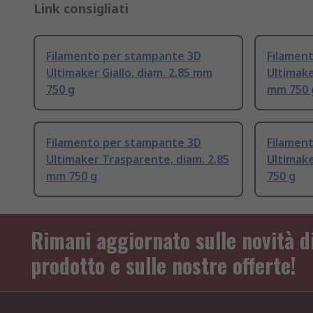
Link consigliati
Filamento per stampante 3D
Filamen
Ultimaker Giallo, diam. 2.85 mm
Ultimake
750 g
mm 750 
Filamento per stampante 3D
Filamen
Ultimaker Trasparente, diam. 2.85
Ultimake
mm 750 g
750 g
Rimani aggiornato sulle novità d
prodotto e sulle nostre offerte!