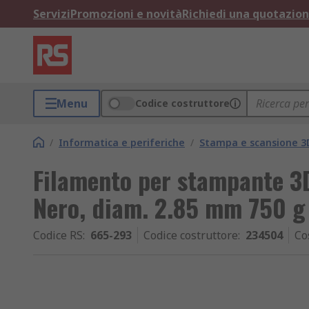
Servizi
Promozioni e novità
Richiedi una quotazio
Menu
Codice costruttore
/
Informatica e periferiche
/
Stampa e scansione 3
Filamento per stampante 3D
Nero, diam. 2.85 mm 750 g
Codice RS
:
665-293
Codice costruttore
:
234504
Co