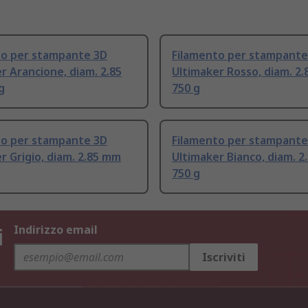
to per stampante 3D
Filamento per stampante
r Arancione, diam. 2.85
Ultimaker Rosso, diam. 2
g
750 g
to per stampante 3D
Filamento per stampante
r Grigio, diam. 2.85 mm
Ultimaker Bianco, diam. 
750 g
i
Indirizzo email
Iscriviti