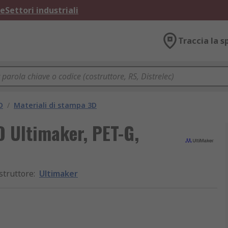
ne
Settori industriali
Traccia la s
D
/
Materiali di stampa 3D
 Ultimaker, PET-G,
struttore
:
Ultimaker