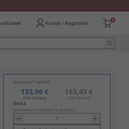
0
pedizione
Accedi / Registrati
Prezzo per 1 unità*
133,96 €
163,43 €
(IVA esclusa)
(IVA inclusa)
Add
Unità
to
Selezionare o digitare la quantità
Basket