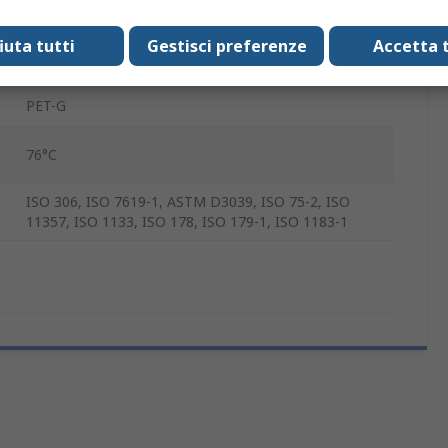
750g
fiuta tutti
Gestisci preferenze
Accetta t
2.85mm
PET-G
76°C
ISO 306, ISO 7619-1, ASTM D3039, ISO 75-2, ISO
11357, ISO 1133, ISO 178, ISO 179-1, ISO 1183-1