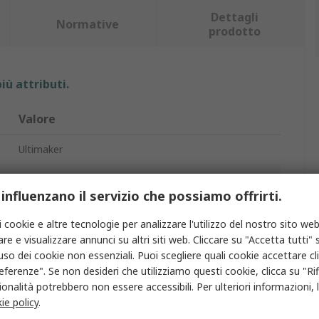
Dettagli
Normative
prodotto
iù attributi.
Valore
Ultimaker
Filamento per stampante 3D
 influenzano il servizio che possiamo offrirti.
Composito
i cookie e altre tecnologie per analizzare l'utilizzo del nostro sito web
Fabbricazione con filamento fuso (FFF)
re e visualizzare annunci su altri siti web. Cliccare su "Accetta tutti" s
'uso dei cookie non essenziali. Puoi scegliere quali cookie accettare c
eferenze". Se non desideri che utilizziamo questi cookie, clicca su "Rifi
Sì
onalità potrebbero non essere accessibili. Per ulteriori informazioni, l
ie policy
.
Nero