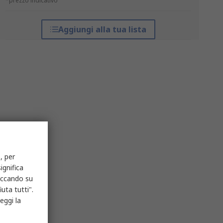
*prezzo indicativo
Aggiungi alla tua lista
, per
ignifica
liccando su
uta tutti".
eggi la