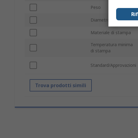
Peso
Ri
Diametro
Materiale di stampa
Temperatura minima
di stampa
Standard/Approvazioni
Trova prodotti simili