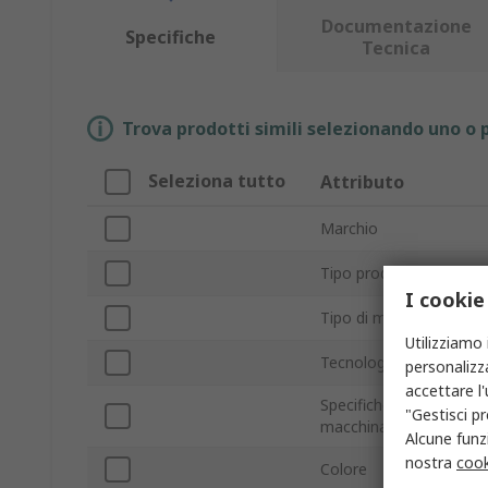
Documentazione
Specifiche
Tecnica
Trova prodotti simili selezionando uno o p
Seleziona tutto
Attributo
Marchio
Tipo prodotto
I cookie
Tipo di materiale
Utilizziamo 
Tecnologia di stampa
personalizza
accettare l
Specifiche della
"Gestisci pr
macchina
Alcune funzi
nostra
cook
Colore