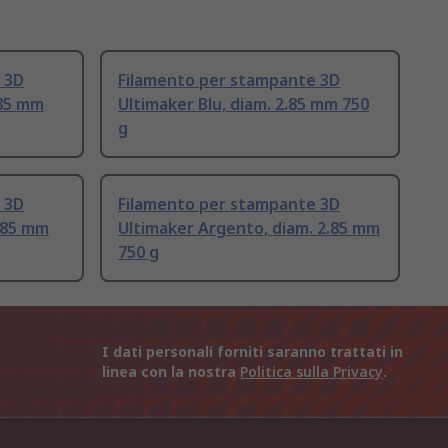
 3D
Filamento per stampante 3D
.85 mm
Ultimaker Blu, diam. 2.85 mm 750
g
 3D
Filamento per stampante 3D
2.85 mm
Ultimaker Argento, diam. 2.85 mm
750 g
I dati personali forniti saranno trattati in
linea con la nostra
Politica sulla Privacy
.