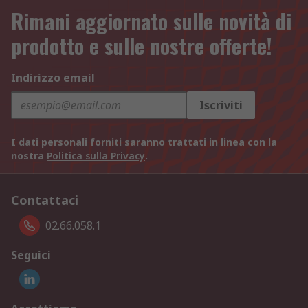
Rimani aggiornato sulle novità di
prodotto e sulle nostre offerte!
Indirizzo email
Iscriviti
I dati personali forniti saranno trattati in linea con la
nostra
Politica sulla Privacy
.
Contattaci
02.66.058.1
Seguici