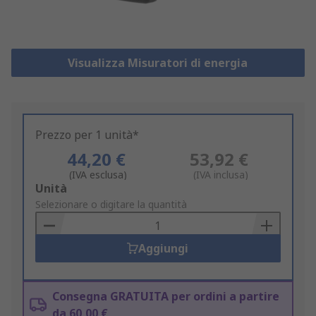
Visualizza Misuratori di energia
Prezzo per 1 unità*
44,20 €
53,92 €
(IVA esclusa)
(IVA inclusa)
Add
Unità
to
Selezionare o digitare la quantità
Basket
Aggiungi
Consegna GRATUITA per ordini a partire
da 60,00 €