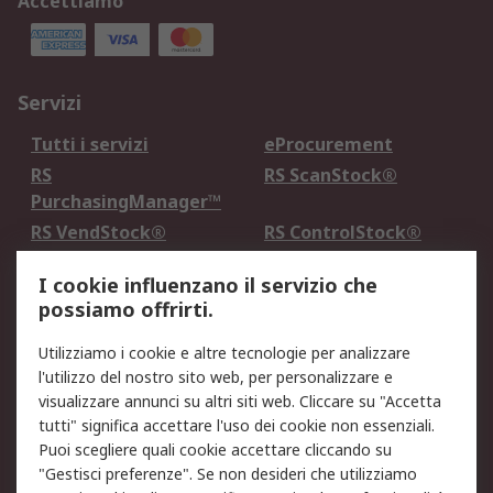
Accettiamo
Servizi
Tutti i servizi
eProcurement
RS
RS ScanStock®
PurchasingManager™
RS VendStock®
RS ControlStock®
Servizio di taratura
MePA
I cookie influenzano il servizio che
possiamo offrirti.
Legale
Utilizziamo i cookie e altre tecnologie per analizzare
Informativa Cookie
Informativa Privacy -
l'utilizzo del nostro sito web, per personalizzare e
Aggiornata
visualizzare annunci su altri siti web. Cliccare su "Accetta
Email Security
Termini d'uso
tutti" significa accettare l'uso dei cookie non essenziali.
Condizioni di vendita
Condizioni generali di
Puoi scegliere quali cookie accettare cliccando su
servizio
"Gestisci preferenze". Se non desideri che utilizziamo