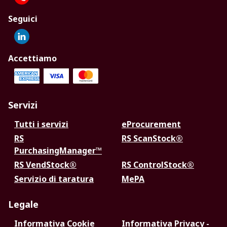
Seguici
Accettiamo
Servizi
Tutti i servizi
eProcurement
RS
RS ScanStock®
PurchasingManager™
RS VendStock®
RS ControlStock®
Servizio di taratura
MePA
Legale
Informativa Cookie
Informativa Privacy -