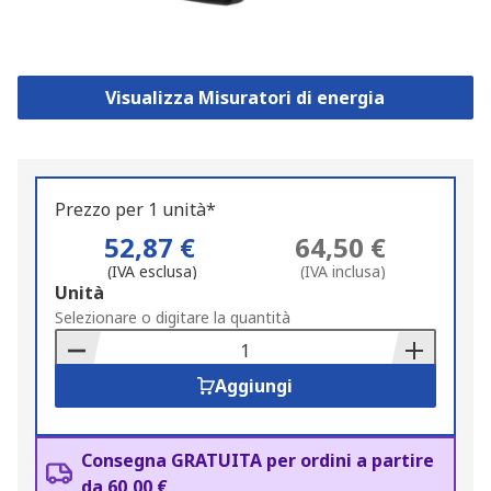
Visualizza Misuratori di energia
Prezzo per 1 unità*
52,87 €
64,50 €
(IVA esclusa)
(IVA inclusa)
Add
Unità
to
Selezionare o digitare la quantità
Basket
Aggiungi
Consegna GRATUITA per ordini a partire
da 60,00 €