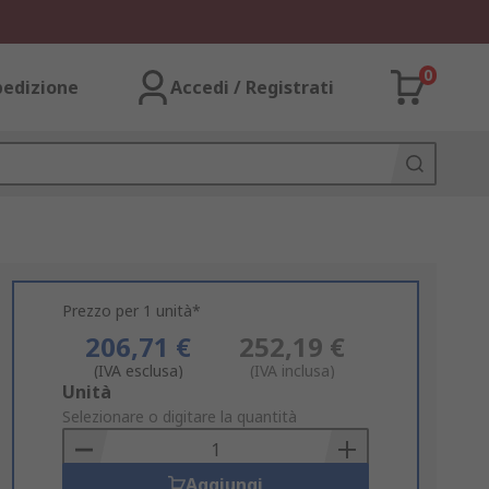
0
pedizione
Accedi / Registrati
Prezzo per 1 unità*
206,71 €
252,19 €
(IVA esclusa)
(IVA inclusa)
Add
Unità
to
Selezionare o digitare la quantità
Basket
Aggiungi