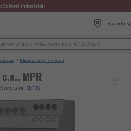
ne
Settori industriali
Traccia la s
rocessi
/
Misuratori di energia
 c.a., MPR
Costruttore
:
ENTES