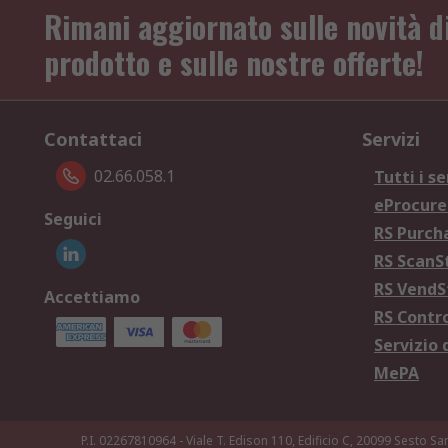
Rimani aggiornato sulle novità d
prodotto e sulle nostre offerte!
Contattaci
Servizi
02.66.058.1
Tutti i se
eProcur
Seguici
RS Purc
RS Scan
RS Vend
Accettiamo
RS Contr
Servizio 
MePA
P.I. 02267810964 - Viale T. Edison 110, Edificio C, 20099 Sesto Sa