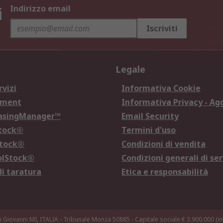
i
Indirizzo email
Iscriviti
Legale
rvizi
Informativa Cookie
ement
Informativa Privacy - Ag
hasingManager™
Email Security
Stock®
Termini d'uso
Stock®
Condizioni di vendita
olStock®
Condizioni generali di ser
di taratura
Etica e responsabilità
n Giovanni MI, ITALIA - Tribunale Monza 50885 - Capitale sociale € 3.900.000 (int