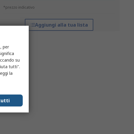
*prezzo indicativo
Aggiungi alla tua lista
, per
ignifica
liccando su
uta tutti".
eggi la
utti