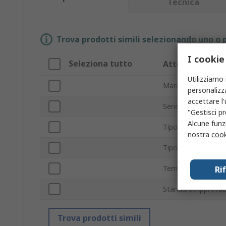
Tecnica
Trova prodotti simili selezionando uno o p
I cookie
Seleziona tutto
Attributo
Utilizziamo 
Marchio
personalizza
accettare l
Serie
"Gestisci pr
Alcune funzi
Tipo prodotto
nostra
cook
Tipo di corrente
Temperatura mass
Ri
Standard/Approvaz
Trova prodotti simili