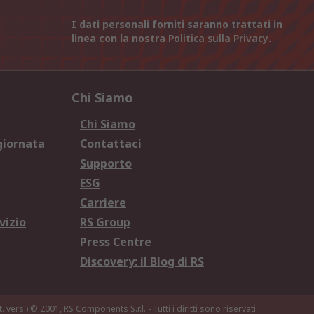
I dati personali forniti saranno trattati in
linea con la nostra
Politica sulla Privacy
.
Chi Siamo
Chi Siamo
giornata
Contattaci
Supporto
ESG
Carriere
vizio
RS Group
Press Centre
Discovery: il Blog di RS
. vers.)
© 2001, RS Components S.r.l. - Tutti i diritti sono riservati.