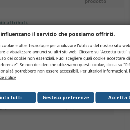
prodotto
iù attributi.
 influenzano il servizio che possiamo offrirti.
Valore
i cookie e altre tecnologie per analizzare l'utilizzo del nostro sito web
ENTES
re e visualizzare annunci su altri siti web. Cliccare su "Accetta tutti" s
'uso dei cookie non essenziali. Puoi scegliere quali cookie accettare c
MPR
eferenze". Se non desideri che utilizziamo questi cookie, clicca su "Rifi
onalità potrebbero non essere accessibili. Per ulteriori informazioni, l
Contatore di energia
ie policy
.
c.a.
ima di funzionamento
70°C
fiuta tutti
Gestisci preferenze
Accetta t
ioni
RoHS