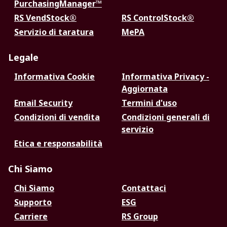
PurchasingManager™
RS VendStock®
RS ControlStock®
Servizio di taratura
MePA
Legale
Informativa Cookie
Informativa Privacy -
Aggiornata
Email Security
Termini d'uso
Condizioni di vendita
Condizioni generali di
servizio
Etica e responsabilità
Chi Siamo
Chi Siamo
Contattaci
Supporto
ESG
Carriere
RS Group