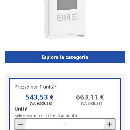
Esplora la categoria
Prezzo per 1 unità*
543,53 €
663,11 €
(IVA esclusa)
(IVA inclusa)
Add
Unità
to
Selezionare o digitare la quantità
Basket