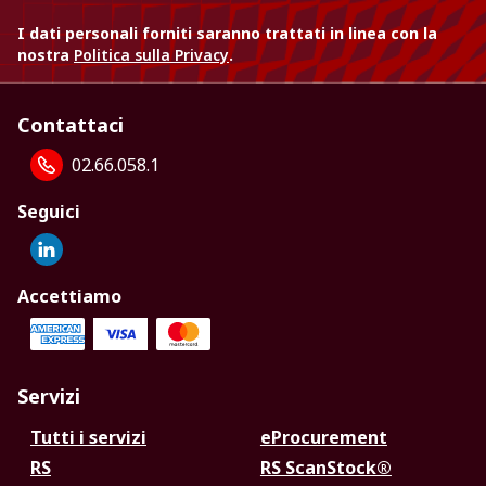
I dati personali forniti saranno trattati in linea con la
nostra
Politica sulla Privacy
.
Contattaci
02.66.058.1
Seguici
Accettiamo
Servizi
Tutti i servizi
eProcurement
RS
RS ScanStock®