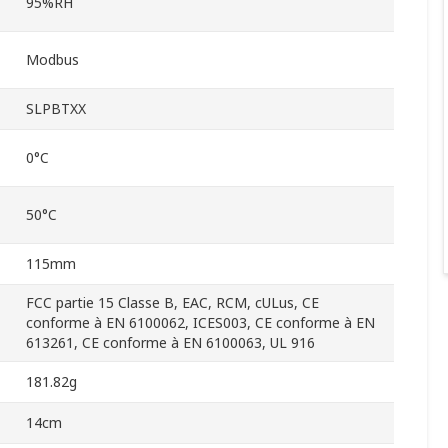
95%RH
Modbus
SLPBTXX
0°C
50°C
115mm
FCC partie 15 Classe B, EAC, RCM, cULus, CE
conforme à EN 6100062, ICES003, CE conforme à EN
613261, CE conforme à EN 6100063, UL 916
181.82g
14cm