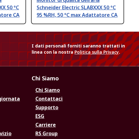
a
Monitor di qualità dell'aria
XX 50 °C
Schneider Electric SLABXXX 50 °C
atore CA
95 %RH, 50 °C max Adattatore CA
I dati personali forniti saranno trattati in
linea con la nostra
Politica sulla Privacy
.
Chi Siamo
Chi Siamo
giornata
Contattaci
Supporto
ESG
Carriere
vizio
RS Group