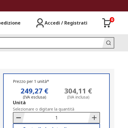
0
pedizione
Accedi / Registrati
Prezzo per 1 unità*
249,27 €
304,11 €
(IVA esclusa)
(IVA inclusa)
Add
Unità
to
Selezionare o digitare la quantità
Basket