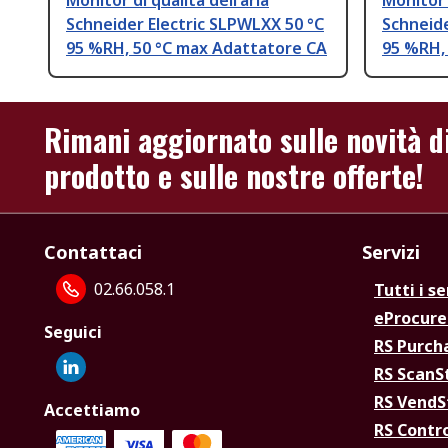
Monitor di qualità dell'aria
Monitor d
Schneider Electric SLPWLXX 50 °C
Schneide
95 %RH, 50 °C max Adattatore CA
95 %RH,
Rimani aggiornato sulle novità d
prodotto e sulle nostre offerte!
Contattaci
Servizi
02.66.058.1
Tutti i se
eProcur
Seguici
RS Purc
RS Scan
RS Vend
Accettiamo
RS Contr