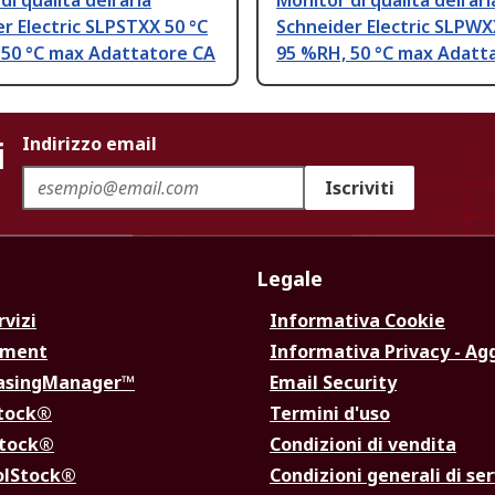
i qualità dell'aria
Monitor di qualità dell'ari
r Electric SLPSTXX 50 °C
Schneider Electric SLPWX
 50 °C max Adattatore CA
95 %RH, 50 °C max Adatt
i
Indirizzo email
Iscriviti
Legale
rvizi
Informativa Cookie
ement
Informativa Privacy - Ag
hasingManager™
Email Security
Stock®
Termini d'uso
Stock®
Condizioni di vendita
olStock®
Condizioni generali di ser