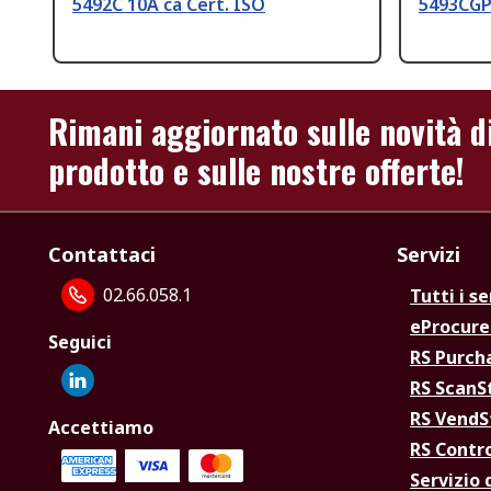
5492C 10A ca Cert. ISO
5493CGP
Rimani aggiornato sulle novità d
prodotto e sulle nostre offerte!
Contattaci
Servizi
02.66.058.1
Tutti i se
eProcur
Seguici
RS Purc
RS Scan
RS Vend
Accettiamo
RS Contr
Servizio 