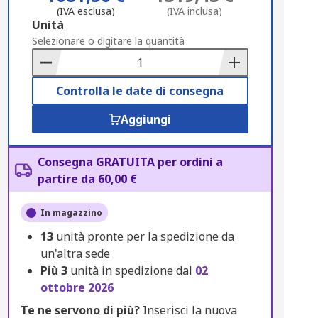
(IVA esclusa)
(IVA inclusa)
Add
Unità
to
Selezionare o digitare la quantità
Basket
Controlla le date di consegna
Aggiungi
Consegna GRATUITA per ordini a
partire da 60,00 €
In magazzino
13
unità pronte per la spedizione da
un'altra sede
Più
3
unità in spedizione dal
02
ottobre 2026
Te ne servono di più?
Inserisci la nuova