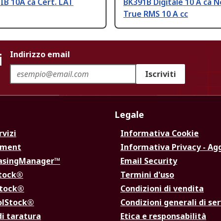
IB 10A ca Cert. LAT
BK391B Digitale 10 A ca 
True RMS 10 A cc
i
Indirizzo email
Iscriviti
Legale
rvizi
Informativa Cookie
ement
Informativa Privacy - Ag
hasingManager™
Email Security
Stock®
Termini d'uso
Stock®
Condizioni di vendita
olStock®
Condizioni generali di ser
di taratura
Etica e responsabilità