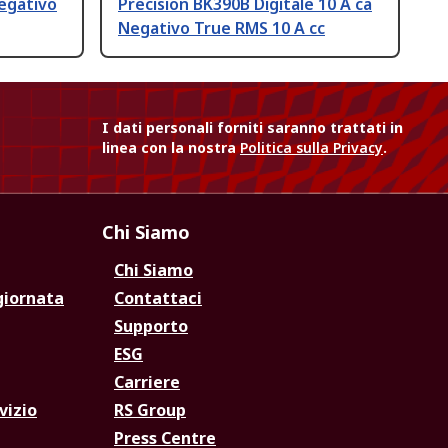
Negativo
Precision BK390B Digitale 10 A ca
Negativo True RMS 10 A cc
I dati personali forniti saranno trattati in
linea con la nostra
Politica sulla Privacy
.
Chi Siamo
Chi Siamo
giornata
Contattaci
Supporto
ESG
Carriere
vizio
RS Group
Press Centre