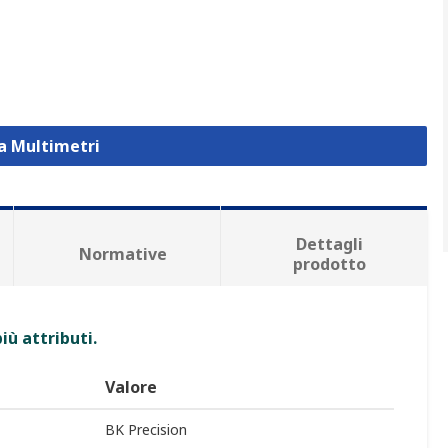
za Multimetri
Dettagli
Normative
prodotto
iù attributi.
Valore
BK Precision