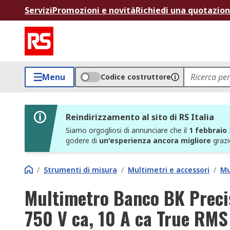
Servizi
Promozioni e novità
Richiedi una quotazio
Menu
Codice costruttore
Reindirizzamento al sito di RS Italia
Siamo orgogliosi di annunciare che il
1 febbraio
godere di
un'esperienza ancora migliore
grazi
/
Strumenti di misura
/
Multimetri e accessori
/
Mu
Multimetro Banco BK Preci
750 V ca, 10 A ca True RMS