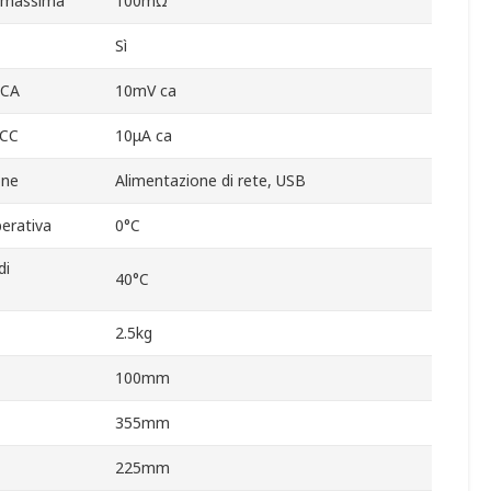
a massima
100mΩ
Sì
 CA
10mV ca
 CC
10μA ca
one
Alimentazione di rete, USB
erativa
0°C
di
40°C
2.5kg
100mm
355mm
225mm