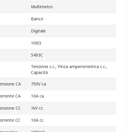
Multimetro
Banco
Digitale
100Ω
5493C
Tensione c.c., Pinza amperometrica c.c.,
Capacità
ensione CA
750V ca
orrente CA
10A ca
ensione CC
1kV cc
orrente CC
10A cc