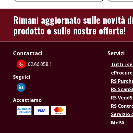
Rimani aggiornato sulle novità d
prodotto e sulle nostre offerte!
Contattaci
Servizi
02.66.058.1
Tutti i se
eProcur
Seguici
RS Purc
RS Scan
RS Vend
Accettiamo
RS Contr
Servizio 
MePA