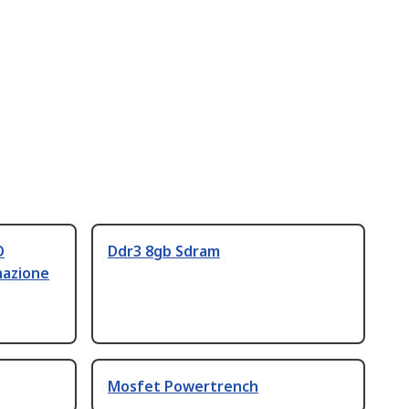
O
Ddr3 8gb Sdram
nazione
Mosfet Powertrench