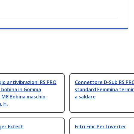
o antivibrazioni RS PRO
Connettore D-Sub RS PR
i bobina in Gomma
standard Femmina termi
e M8 Bobina maschio-
a saldare
, H.
ger Extech
Filtri Emc Per Inverter