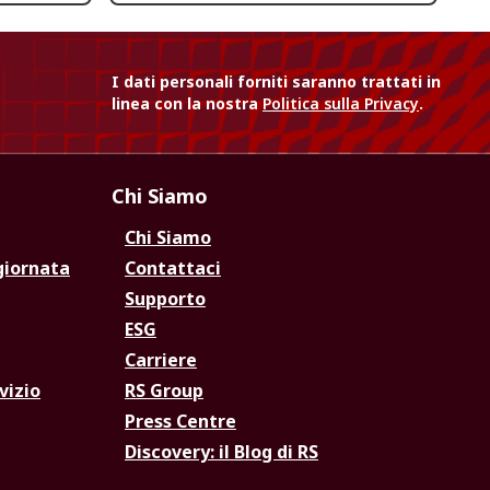
I dati personali forniti saranno trattati in
linea con la nostra
Politica sulla Privacy
.
Chi Siamo
Chi Siamo
giornata
Contattaci
Supporto
ESG
Carriere
vizio
RS Group
Press Centre
Discovery: il Blog di RS