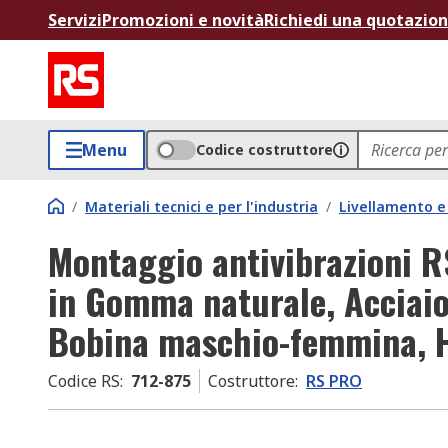
Servizi
Promozioni e novità
Richiedi una quotazio
Menu
Codice costruttore
/
Materiali tecnici e per l'industria
/
Livellamento e 
Montaggio antivibrazioni 
in Gomma naturale, Acciaio
Bobina maschio-femmina, 
Codice RS
:
712-875
Costruttore
:
RS PRO