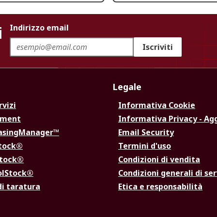
i
Indirizzo email
Iscriviti
Legale
rvizi
Informativa Cookie
ement
Informativa Privacy - Ag
hasingManager™
Email Security
Stock®
Termini d'uso
Stock®
Condizioni di vendita
olStock®
Condizioni generali di ser
di taratura
Etica e responsabilità