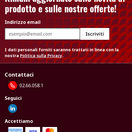
prodotto e sulle nostre offerte!
Indirizzo email
Iscriviti
I dati personali forniti saranno trattati in linea con la
nostra
Politica sulla Privacy
.
Contattaci
02.66.058.1
Seguici
Accettiamo