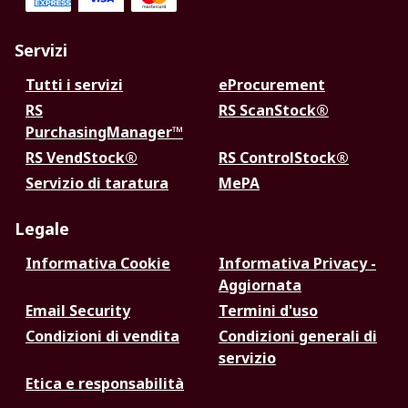
Servizi
Tutti i servizi
eProcurement
RS
RS ScanStock®
PurchasingManager™
RS VendStock®
RS ControlStock®
Servizio di taratura
MePA
Legale
Informativa Cookie
Informativa Privacy -
Aggiornata
Email Security
Termini d'uso
Condizioni di vendita
Condizioni generali di
servizio
Etica e responsabilità