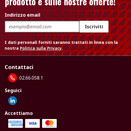
prodotto e sulle nostre offerte!
Indirizzo email
Iscriviti
I dati personali forniti saranno trattati in linea con la
nostra
Politica sulla Privacy
.
Contattaci
02.66.058.1
Seguici
Accettiamo