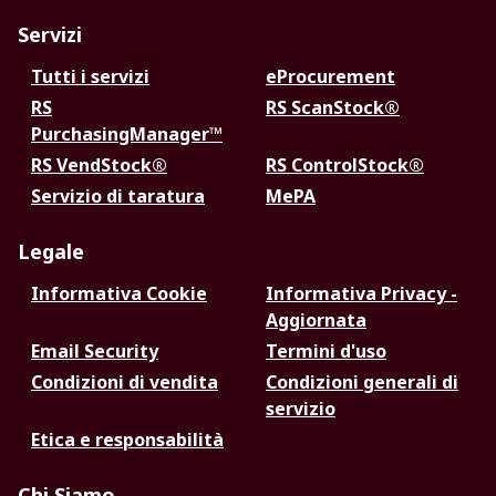
Servizi
Tutti i servizi
eProcurement
RS
RS ScanStock®
PurchasingManager™
RS VendStock®
RS ControlStock®
Servizio di taratura
MePA
Legale
Informativa Cookie
Informativa Privacy -
Aggiornata
Email Security
Termini d'uso
Condizioni di vendita
Condizioni generali di
servizio
Etica e responsabilità
Chi Siamo