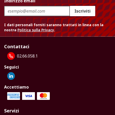
Indirizzo email
Iscriviti
I dati personali forniti saranno trattati in linea con la
nostra
Politica sulla Privacy
.
Contattaci
02.66.058.1
Seguici
Accettiamo
Servizi