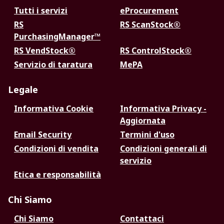
Tutti i servizi
eProcurement
RS
RS ScanStock®
PurchasingManager™
RS VendStock®
RS ControlStock®
Servizio di taratura
MePA
Legale
Informativa Cookie
Informativa Privacy -
Aggiornata
Email Security
Termini d'uso
Condizioni di vendita
Condizioni generali di
servizio
Etica e responsabilità
Chi Siamo
Chi Siamo
Contattaci