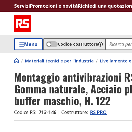
Servizi
Promozioni e novità
Richiedi una quotazio
Menu
Codice costruttore
/
Materiali tecnici e per l'industria
/
Livellamento e 
Montaggio antivibrazioni R
Gomma naturale, Acciaio pl
buffer maschio, H. 122
Codice RS
:
713-146
Costruttore
:
RS PRO