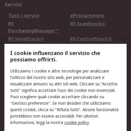
Servizi
Tutti i servizi
eProcurement
RS
RS ScanStock®
PurchasingManager™
RS VendStock®
RS ControlStock®
Servizio di taratura
MePA
I cookie influenzano il servizio che
possiamo offrirti.
Legale
Utilizziamo i cookie e altre tecnologie per analizzare
Informativa Cookie
Informativa Privacy -
l'utilizzo del nostro sito web, per personalizzare e
Aggiornata
visualizzare annunci su altri siti web. Cliccare su "Accetta
Email Security
Termini d'uso
tutti" significa accettare l'uso dei cookie non essenziali.
Condizioni di vendita
Condizioni generali di
Puoi scegliere quali cookie accettare cliccando su
servizio
"Gestisci preferenze". Se non desideri che utilizziamo
questi cookie, clicca su "Rifiuta tutti". Alcune funzionalità
Etica e responsabilità
potrebbero non essere accessibili. Per ulteriori
informazioni, leggi la nostra
cookie policy
.
Chi Siamo