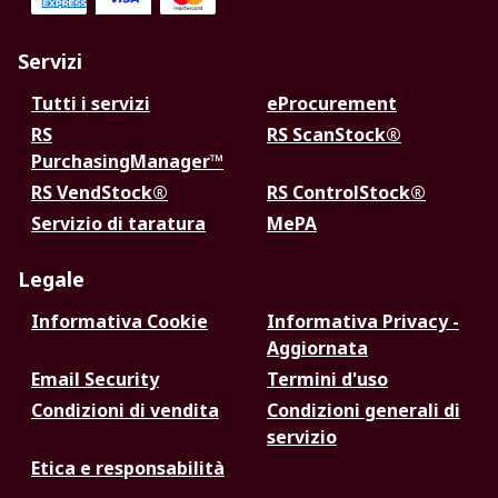
Servizi
Tutti i servizi
eProcurement
RS
RS ScanStock®
PurchasingManager™
RS VendStock®
RS ControlStock®
Servizio di taratura
MePA
Legale
Informativa Cookie
Informativa Privacy -
Aggiornata
Email Security
Termini d'uso
Condizioni di vendita
Condizioni generali di
servizio
Etica e responsabilità