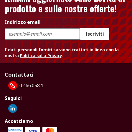
prodotto e sulle nostre offerte!
Indirizzo email
Iscriviti
I dati personali forniti saranno trattati in linea con la
nostra
Politica sulla Privacy
.
Contattaci
02.66.058.1
Seguici
Accettiamo