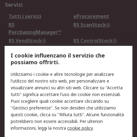
Servizi
Tutti i servizi
eProcurement
RS
RS ScanStock®
PurchasingManager™
RS VendStock®
RS ControlStock®
Servizio di taratura
MePA
I cookie influenzano il servizio che
possiamo offrirti.
Legale
Utilizziamo i cookie e altre tecnologie per analizzare
Informativa Cookie
Informativa Privacy -
l'utilizzo del nostro sito web, per personalizzare e
Aggiornata
visualizzare annunci su altri siti web. Cliccare su "Accetta
Email Security
Termini d'uso
tutti" significa accettare l'uso dei cookie non essenziali.
Condizioni di vendita
Condizioni generali di
Puoi scegliere quali cookie accettare cliccando su
servizio
"Gestisci preferenze". Se non desideri che utilizziamo
questi cookie, clicca su "Rifiuta tutti". Alcune funzionalità
Etica e responsabilità
potrebbero non essere accessibili. Per ulteriori
informazioni, leggi la nostra
cookie policy
.
Chi Siamo