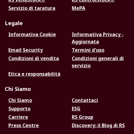
Servizio di taratura
MePA
Legale
Informativa Cookie
Informativa Privacy -
Aggiornata
Email Security
Termini d'uso
Condizioni di vendita
Condizioni generali di
servizio
Etica e responsabilità
Chi Siamo
Chi Siamo
Contattaci
Supporto
ESG
Carriere
RS Group
Press Centre
Discovery: il Blog di RS