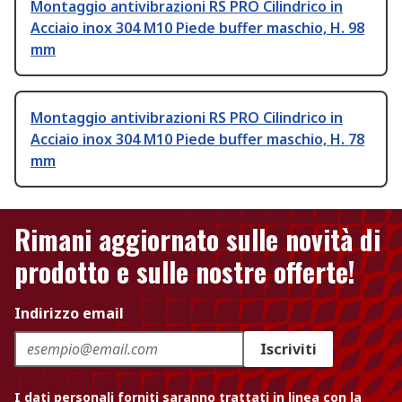
Montaggio antivibrazioni RS PRO Cilindrico in
Acciaio inox 304 M10 Piede buffer maschio, H. 98
mm
Montaggio antivibrazioni RS PRO Cilindrico in
Acciaio inox 304 M10 Piede buffer maschio, H. 78
mm
Rimani aggiornato sulle novità di
prodotto e sulle nostre offerte!
Indirizzo email
Iscriviti
I dati personali forniti saranno trattati in linea con la