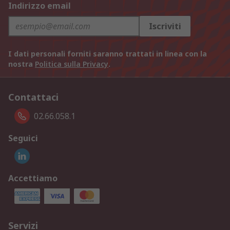
Indirizzo email
Iscriviti
I dati personali forniti saranno trattati in linea con la
nostra
Politica sulla Privacy
.
Contattaci
02.66.058.1
Seguici
Accettiamo
Servizi