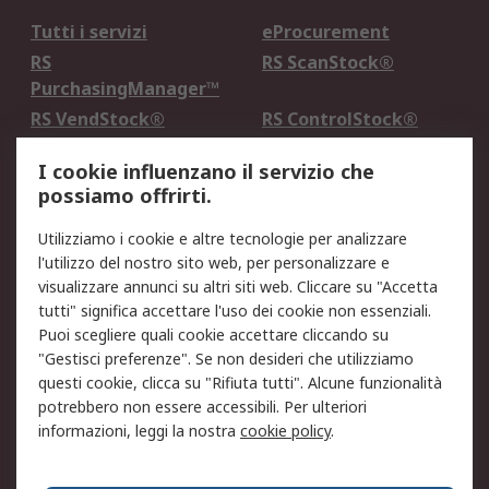
Tutti i servizi
eProcurement
RS
RS ScanStock®
PurchasingManager™
RS VendStock®
RS ControlStock®
Servizio di taratura
MePA
I cookie influenzano il servizio che
possiamo offrirti.
Legale
Utilizziamo i cookie e altre tecnologie per analizzare
Informativa Cookie
Informativa Privacy -
l'utilizzo del nostro sito web, per personalizzare e
Aggiornata
visualizzare annunci su altri siti web. Cliccare su "Accetta
Email Security
Termini d'uso
tutti" significa accettare l'uso dei cookie non essenziali.
Condizioni di vendita
Condizioni generali di
Puoi scegliere quali cookie accettare cliccando su
servizio
"Gestisci preferenze". Se non desideri che utilizziamo
questi cookie, clicca su "Rifiuta tutti". Alcune funzionalità
Etica e responsabilità
potrebbero non essere accessibili. Per ulteriori
informazioni, leggi la nostra
cookie policy
.
Chi Siamo
Chi Siamo
Contattaci