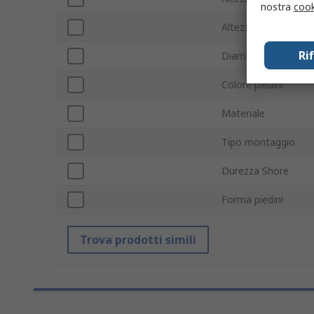
nostra
cook
Altezza complessiva
Ri
Diametro esterno
Colore piedini
Materiale
Tipo montaggio
Durezza Shore
Forma piedini
Trova prodotti simili