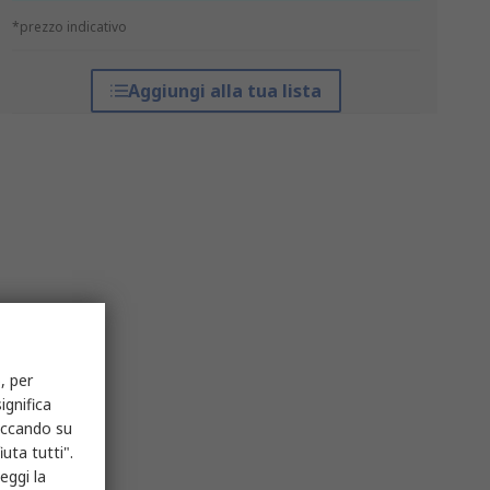
*prezzo indicativo
Aggiungi alla tua lista
, per
ignifica
liccando su
uta tutti".
eggi la