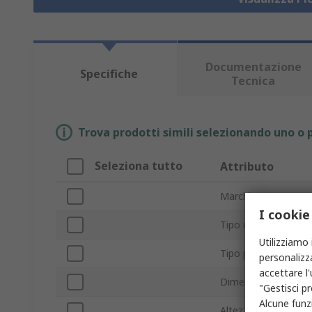
Documentazione
Specifiche
Tecnica
Trova prodotti simili selezionando uno o p
Seleziona tutto
Attributo
Marchio
I cookie
Tipo di supporto ant
Utilizziamo 
Tipo prodotto
personalizza
accettare l
Dimensione filetto
"Gestisci pr
Alcune funzi
Altezza piedini