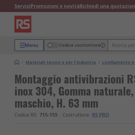
Servizi
Promozioni e novità
Richiedi una quotazio
Menu
Codice costruttore
/
Materiali tecnici e per l'industria
/
Livellamento e 
Montaggio antivibrazioni R
inox 304, Gomma naturale,
maschio, H. 63 mm
Codice RS
:
715-155
Costruttore
:
RS PRO