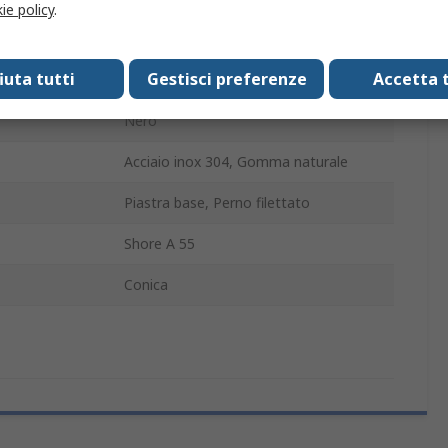
ie policy
.
63mm
fiuta tutti
Gestisci preferenze
Accetta t
38mm
Nero
Acciaio inox 304, Gomma naturale
Piastra base, Perno filettato
Shore A 55
Conica