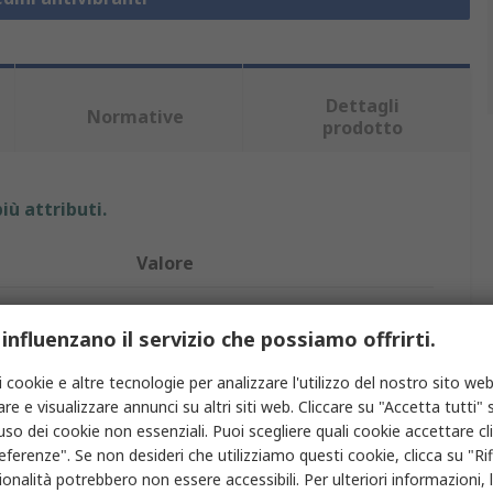
Dettagli
Normative
prodotto
iù attributi.
Valore
RS PRO
 influenzano il servizio che possiamo offrirti.
ivibrazioni
Piede buffer maschio
i cookie e altre tecnologie per analizzare l'utilizzo del nostro sito web
Montaggio antivibrazioni
re e visualizzare annunci su altri siti web. Cliccare su "Accetta tutti" s
'uso dei cookie non essenziali. Puoi scegliere quali cookie accettare c
M10
eferenze". Se non desideri che utilizziamo questi cookie, clicca su "Rifi
onalità potrebbero non essere accessibili. Per ulteriori informazioni, l
35mm