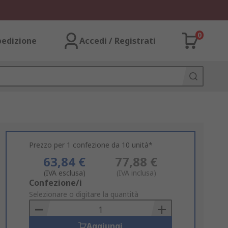
0
pedizione
Accedi / Registrati
Prezzo per 1 confezione da 10 unità*
63,84 €
77,88 €
(IVA esclusa)
(IVA inclusa)
Add
Confezione/i
to
Selezionare o digitare la quantità
Basket
Aggiungi