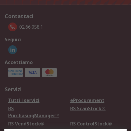
Contattaci
02.66.058.1
Seguici
Accettiamo
Servizi
Tutti i servizi
eProcurement
RS
RS ScanStock®
PurchasingManager™
RS VendStock®
RS ControlStock®