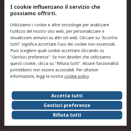
Servizio di taratura
MePA
I cookie influenzano il servizio che
possiamo offrirti.
Legale
Utilizziamo i cookie e altre tecnologie per analizzare
Informativa Cookie
Informativa Privacy -
l'utilizzo del nostro sito web, per personalizzare e
Aggiornata
visualizzare annunci su altri siti web. Cliccare su "Accetta
Email Security
Termini d'uso
tutti" significa accettare l'uso dei cookie non essenziali.
Condizioni di vendita
Condizioni generali di
Puoi scegliere quali cookie accettare cliccando su
servizio
"Gestisci preferenze". Se non desideri che utilizziamo
questi cookie, clicca su "Rifiuta tutti". Alcune funzionalità
Etica e responsabilità
potrebbero non essere accessibili. Per ulteriori
informazioni, leggi la nostra
cookie policy
.
Chi Siamo
Chi Siamo
Contattaci
Accetta tutti
Supporto
ESG
Gestisci preferenze
Carriere
RS Group
Rifiuta tutti
Press Centre
Discovery: il Blog di RS