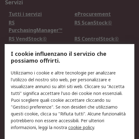
Servizi
Tutti i servizi
eProcurement
RS
RS ScanStock®
PurchasingManager™
RS VendStock®
RS ControlStock®
Servizio di taratura
MePA
I cookie influenzano il servizio che
possiamo offrirti.
Legale
Utilizziamo i cookie e altre tecnologie per analizzare
Informativa Cookie
Informativa Privacy -
l'utilizzo del nostro sito web, per personalizzare e
Aggiornata
visualizzare annunci su altri siti web. Cliccare su "Accetta
Email Security
Termini d'uso
tutti" significa accettare l'uso dei cookie non essenziali.
Condizioni di vendita
Condizioni generali di
Puoi scegliere quali cookie accettare cliccando su
servizio
"Gestisci preferenze". Se non desideri che utilizziamo
questi cookie, clicca su "Rifiuta tutti". Alcune funzionalità
Etica e responsabilità
potrebbero non essere accessibili. Per ulteriori
informazioni, leggi la nostra
cookie policy
.
Chi Siamo