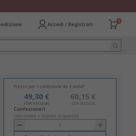
0
pedizione
Accedi / Registrati
Prezzo per 1 confezione da 4 unità*
49,30 €
60,15 €
(IVA esclusa)
(IVA inclusa)
Add
Confezione/i
to
Selezionare o digitare la quantità
Basket