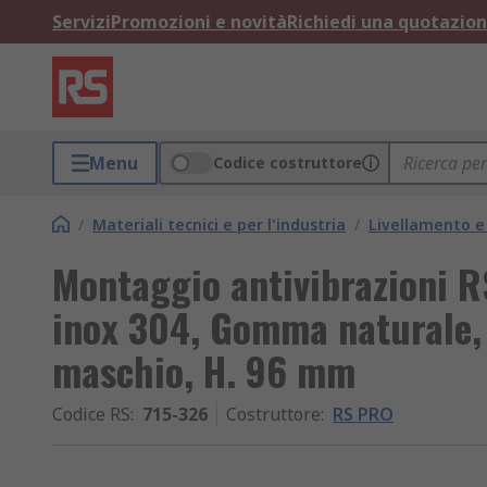
Servizi
Promozioni e novità
Richiedi una quotazio
Menu
Codice costruttore
/
Materiali tecnici e per l'industria
/
Livellamento e 
Montaggio antivibrazioni R
inox 304, Gomma naturale,
maschio, H. 96 mm
Codice RS
:
715-326
Costruttore
:
RS PRO