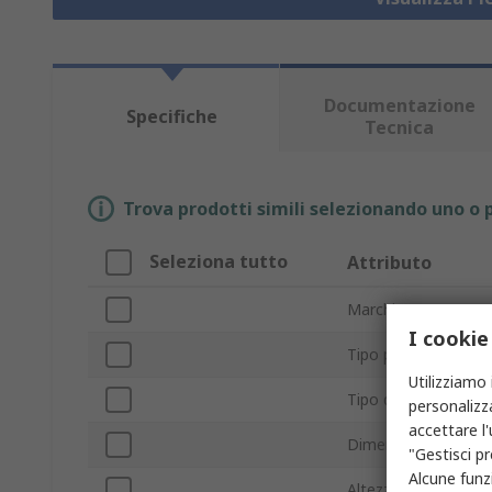
Documentazione
Specifiche
Tecnica
Trova prodotti simili selezionando uno o p
Seleziona tutto
Attributo
Marchio
I cookie
Tipo prodotto
Utilizziamo 
Tipo di supporto ant
personalizza
accettare l
Dimensione filetto
"Gestisci pr
Alcune funzi
Altezza piedini