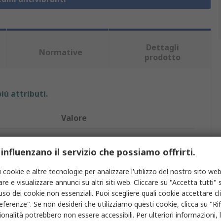
Dettagli
Normative
prodotto
iù attributi.
Valore
RS PRO
 influenzano il servizio che possiamo offrirti.
Montaggio antivibrazioni
i cookie e altre tecnologie per analizzare l'utilizzo del nostro sito web
ivibrazioni
Piede buffer maschio
re e visualizzare annunci su altri siti web. Cliccare su "Accetta tutti" s
'uso dei cookie non essenziali. Puoi scegliere quali cookie accettare c
M10
eferenze". Se non desideri che utilizziamo questi cookie, clicca su "Rifi
onalità potrebbero non essere accessibili. Per ulteriori informazioni, l
68mm