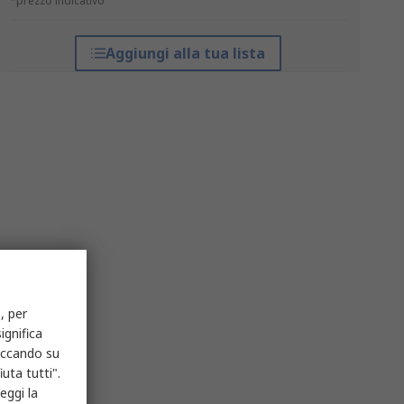
*prezzo indicativo
Aggiungi alla tua lista
, per
ignifica
liccando su
uta tutti".
eggi la