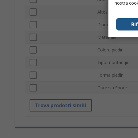
nostra
cook
Altezza complessiva
Ri
Diametro esterno
Materiale
Colore piedini
Tipo montaggio
Forma piedini
Durezza Shore
Trova prodotti simili