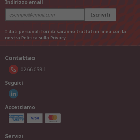
Indirizzo email
Iscriviti
I dati personali forniti saranno trattati in linea con la
nostra
Politica sulla Privacy
.
Contattaci
02.66.058.1
Seguici
Accettiamo
Servizi