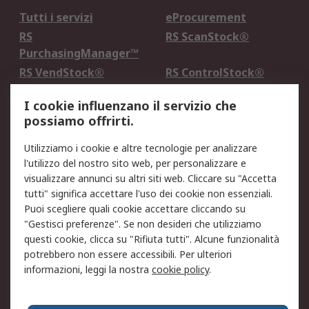
Tutti i servizi
eProcurement
RS
RS ScanStock®
PurchasingManager™
RS VendStock®
RS ControlStock®
Servizio di taratura
MePA
I cookie influenzano il servizio che
possiamo offrirti.
Legale
Utilizziamo i cookie e altre tecnologie per analizzare
Informativa Cookie
Informativa Privacy -
l'utilizzo del nostro sito web, per personalizzare e
Aggiornata
visualizzare annunci su altri siti web. Cliccare su "Accetta
Email Security
Termini d'uso
tutti" significa accettare l'uso dei cookie non essenziali.
Condizioni di vendita
Condizioni generali di
Puoi scegliere quali cookie accettare cliccando su
servizio
"Gestisci preferenze". Se non desideri che utilizziamo
questi cookie, clicca su "Rifiuta tutti". Alcune funzionalità
Etica e responsabilità
potrebbero non essere accessibili. Per ulteriori
informazioni, leggi la nostra
cookie policy
.
Chi Siamo
Chi Siamo
Contattaci