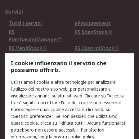
Servizi
Tutti i servizi
eProcurement
RS
RS ScanStock®
PurchasingManager™
RS VendStock®
RS ControlStock®
Servizio di taratura
MePA
I cookie influenzano il servizio che
possiamo offrirti.
Legale
Utilizziamo i cookie e altre tecnologie per analizzare
Informativa Cookie
Informativa Privacy -
l'utilizzo del nostro sito web, per personalizzare e
Aggiornata
visualizzare annunci su altri siti web. Cliccare su "Accetta
Email Security
Termini d'uso
tutti" significa accettare l'uso dei cookie non essenziali.
Condizioni di vendita
Condizioni generali di
Puoi scegliere quali cookie accettare cliccando su
servizio
"Gestisci preferenze". Se non desideri che utilizziamo
questi cookie, clicca su "Rifiuta tutti". Alcune funzionalità
Etica e responsabilità
potrebbero non essere accessibili. Per ulteriori
informazioni, leggi la nostra
cookie policy
.