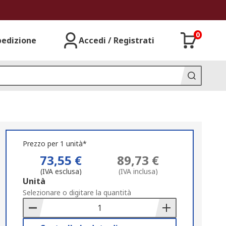
0
pedizione
Accedi / Registrati
Prezzo per 1 unità*
73,55 €
89,73 €
(IVA esclusa)
(IVA inclusa)
Add
Unità
to
Selezionare o digitare la quantità
Basket