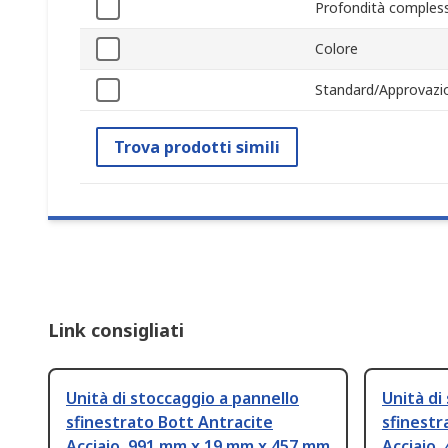
Profondità compless
Colore
Standard/Approvazi
Trova prodotti simili
Link consigliati
Unità di stoccaggio a pannello
Unità di
sfinestrato Bott Antracite
sfinestr
Acciaio, 991 mm x 19 mm x 457 mm
Acciaio,