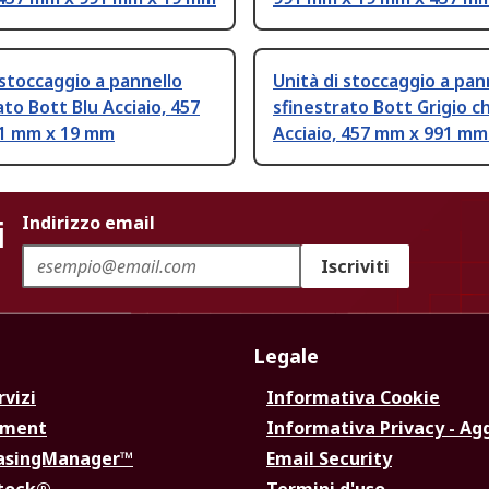
 stoccaggio a pannello
Unità di stoccaggio a pan
ato Bott Blu Acciaio, 457
sfinestrato Bott Grigio c
1 mm x 19 mm
Acciaio, 457 mm x 991 mm
i
Indirizzo email
Iscriviti
Legale
rvizi
Informativa Cookie
ement
Informativa Privacy - Ag
hasingManager™
Email Security