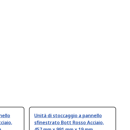
nello
Unità di stoccaggio a pannello
ciaio,
sfinestrato Bott Rosso Acciaio,
m
457 mm x 991 mm x 19 mm