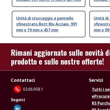
Unità di stoccaggio a pannello
Unità di
sfinestrato Bott Blu Acciaio, 991
sfinestr
mm x 19 mm x 457 mm
mm x 99
Rimani aggiornato sulle novità d
prodotto e sulle nostre offerte!
Contattaci
Servizi
02.66.058.1
Tutti i se
eProcur
Seguici
RS Purc