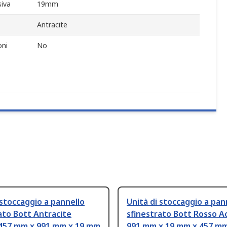
iva
19mm
Antracite
oni
No
 stoccaggio a pannello
Unità di stoccaggio a pan
ato Bott Antracite
sfinestrato Bott Rosso Ac
 457 mm x 991 mm x 19 mm
991 mm x 19 mm x 457 m