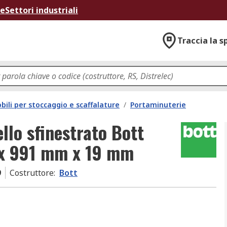
ne
Settori industriali
Traccia la s
bili per stoccaggio e scaffalature
/
Portaminuterie
llo sfinestrato Bott
 x 991 mm x 19 mm
9
Costruttore
:
Bott