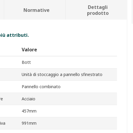
Dettagli
Normative
prodotto
iù attributi.
Valore
Bott
Unità di stoccaggio a pannello sfinestrato
Pannello combinato
re
Acciaio
457mm
iva
991mm