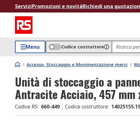
Servizi
Promozioni e novità
Richiedi una quotazio
Menu
Codice costruttore
/
Accesso, Stoccaggio e Movimentazione merci
/
Mo
Unità di stoccaggio a panne
Antracite Acciaio, 457 mm
Codice RS
:
660-449
Codice costruttore
:
14025155.1