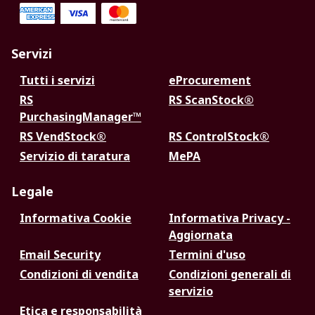
Servizi
Tutti i servizi
eProcurement
RS
RS ScanStock®
PurchasingManager™
RS VendStock®
RS ControlStock®
Servizio di taratura
MePA
Legale
Informativa Cookie
Informativa Privacy -
Aggiornata
Email Security
Termini d'uso
Condizioni di vendita
Condizioni generali di
servizio
Etica e responsabilità