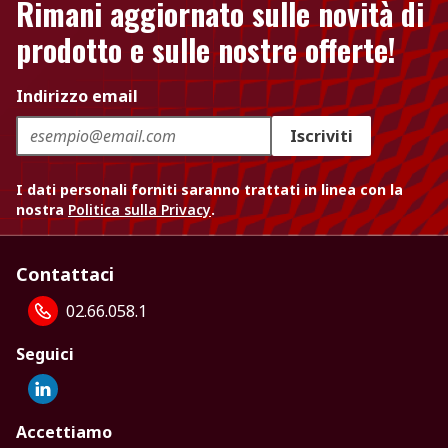
Rimani aggiornato sulle novità di
prodotto e sulle nostre offerte!
Indirizzo email
Iscriviti
I dati personali forniti saranno trattati in linea con la
nostra
Politica sulla Privacy
.
Contattaci
02.66.058.1
Seguici
Accettiamo