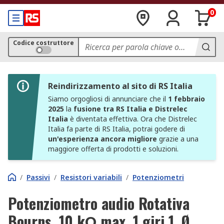
0
Codice costruttore
Reindirizzamento al sito di RS Italia
Siamo orgogliosi di annunciare che il
1 febbraio
2025
la
fusione tra RS Italia e Distrelec
Italia
è diventata effettiva. Ora che Distrelec
Italia fa parte di RS Italia, potrai godere di
un'esperienza ancora migliore
grazie a una
maggiore offerta di prodotti e soluzioni.
/
Passivi
/
Resistori variabili
/
Potenziometri
Potenziometro audio Rotativa
Bourns, 10 kΩ max, 1 giri 1, Ø