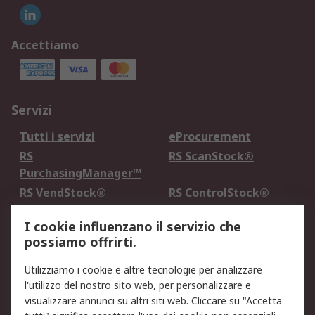
Accettiamo
Servizi
Tutti i servizi
eProcurement
RS
RS ScanStock®
PurchasingManager™
RS VendStock®
RS ControlStock®
Servizio di taratura
MePA
I cookie influenzano il servizio che
possiamo offrirti.
Legale
Utilizziamo i cookie e altre tecnologie per analizzare
Informativa Cookie
Informativa Privacy -
l'utilizzo del nostro sito web, per personalizzare e
Aggiornata
visualizzare annunci su altri siti web. Cliccare su "Accetta
Email Security
Termini d'uso