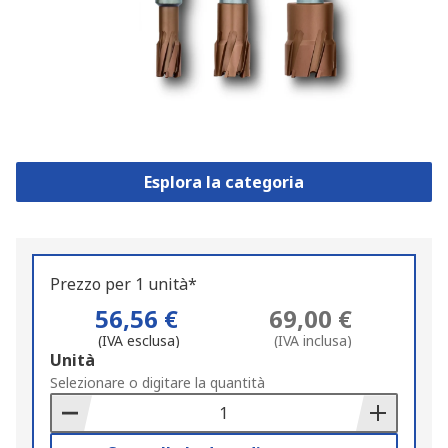
Esplora la categoria
Prezzo per 1 unità*
56,56 €
69,00 €
(IVA esclusa)
(IVA inclusa)
Add
Unità
to
Selezionare o digitare la quantità
Basket