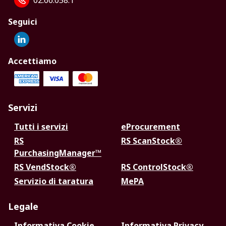
02.66.058.1
Seguici
Accettiamo
Servizi
Tutti i servizi
eProcurement
RS
RS ScanStock®
PurchasingManager™
RS VendStock®
RS ControlStock®
Servizio di taratura
MePA
Legale
Informativa Cookie
Informativa Privacy -