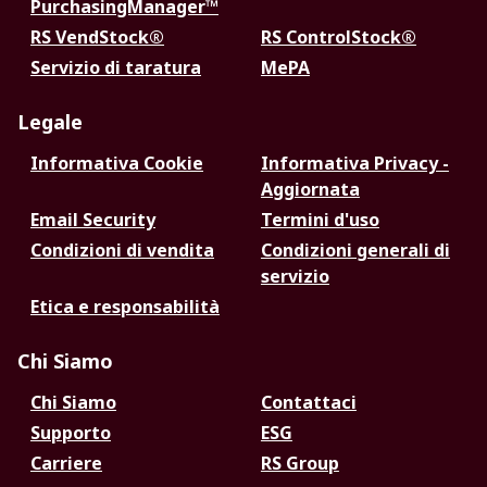
PurchasingManager™
RS VendStock®
RS ControlStock®
Servizio di taratura
MePA
Legale
Informativa Cookie
Informativa Privacy -
Aggiornata
Email Security
Termini d'uso
Condizioni di vendita
Condizioni generali di
servizio
Etica e responsabilità
Chi Siamo
Chi Siamo
Contattaci
Supporto
ESG
Carriere
RS Group