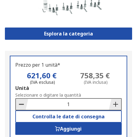
Esplora la categoria
Prezzo per 1 unità*
621,60 €
758,35 €
(IVA esclusa)
(IVA inclusa)
Add
Unità
to
Selezionare o digitare la quantità
Basket
Controlla le date di consegna
Aggiungi