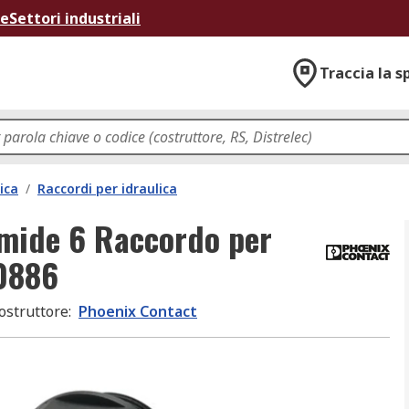
ne
Settori industriali
Traccia la s
ica
/
Raccordi per idraulica
mmide 6 Raccordo per
40886
ostruttore
:
Phoenix Contact