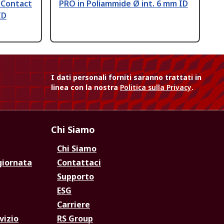
 Contact
PRO in Poliammide Ø int. 6 mm ID
ID
I dati personali forniti saranno trattati in
linea con la nostra
Politica sulla Privacy
.
Chi Siamo
Chi Siamo
giornata
Contattaci
Supporto
ESG
Carriere
vizio
RS Group