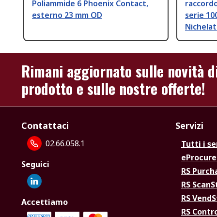
Poliammide 6 Phoenix Contact,
raccord
esterno 23 mm OD
serie 10
Nichela
Rimani aggiornato sulle novità d
prodotto e sulle nostre offerte!
Contattaci
Servizi
02.66.058.1
Tutti i se
eProcur
Seguici
RS Purc
RS Scan
RS Vend
Accettiamo
RS Contr