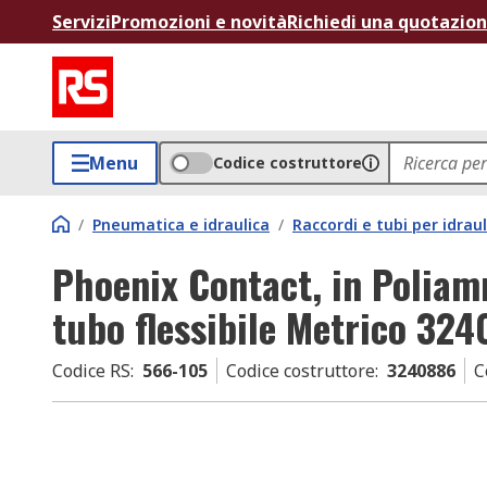
Servizi
Promozioni e novità
Richiedi una quotazio
Menu
Codice costruttore
/
Pneumatica e idraulica
/
Raccordi e tubi per idraul
Phoenix Contact, in Polia
tubo flessibile Metrico 32
Codice RS
:
566-105
Codice costruttore
:
3240886
C