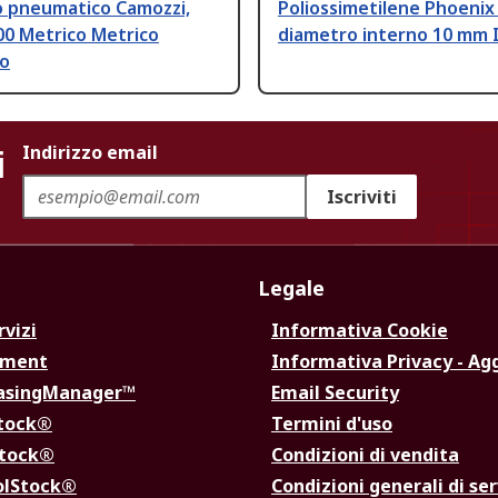
o pneumatico Camozzi,
Poliossimetilene Phoenix
00 Metrico Metrico
diametro interno 10 mm 
to
i
Indirizzo email
Iscriviti
Legale
rvizi
Informativa Cookie
ement
Informativa Privacy - Ag
hasingManager™
Email Security
Stock®
Termini d'uso
Stock®
Condizioni di vendita
olStock®
Condizioni generali di ser