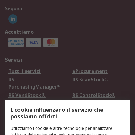
Seguici
Accettiamo
Servizi
Tutti i servizi
eProcurement
RS
RS ScanStock®
PurchasingManager™
RS VendStock®
RS ControlStock®
Servizio di taratura
MePA
I cookie influenzano il servizio che
possiamo offrirti.
Legale
Utilizziamo i cookie e altre tecnologie per analizzare
Informativa Cookie
Informativa Privacy -
l'utilizzo del nostro sito web, per personalizzare e