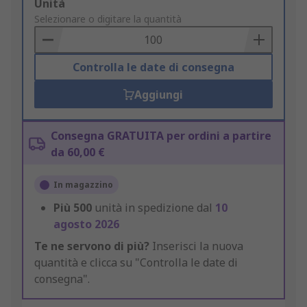
Add
Unità
to
Selezionare o digitare la quantità
Basket
Controlla le date di consegna
Aggiungi
Consegna GRATUITA per ordini a partire
da 60,00 €
In magazzino
Più
500
unità in spedizione dal
10
agosto 2026
Te ne servono di più?
Inserisci la nuova
quantità e clicca su "Controlla le date di
consegna".