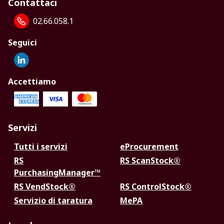
Contattaci
02.66.058.1
Seguici
Accettiamo
Servizi
Tutti i servizi
eProcurement
RS
RS ScanStock®
PurchasingManager™
RS VendStock®
RS ControlStock®
Servizio di taratura
MePA