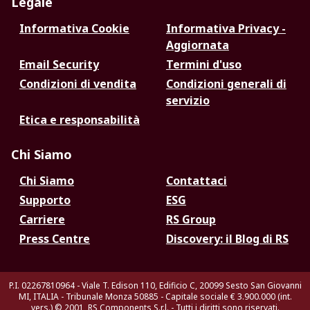
Legale
Informativa Cookie
Informativa Privacy -
Aggiornata
Email Security
Termini d'uso
Condizioni di vendita
Condizioni generali di
servizio
Etica e responsabilità
Chi Siamo
Chi Siamo
Contattaci
Supporto
ESG
Carriere
RS Group
Press Centre
Discovery: il Blog di RS
P.I. 02267810964 - Viale T. Edison 110, Edificio C, 20099 Sesto San Giovanni
MI, ITALIA - Tribunale Monza 50885 - Capitale sociale € 3.900.000 (int.
vers.)
© 2001, RS Components S.r.l. - Tutti i diritti sono riservati.