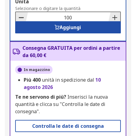
Add
Unità
to
Selezionare o digitare la quantità
Basket
Aggiungi
Consegna GRATUITA per ordini a partire
da 60,00 €
In magazzino
Più
400
unità in spedizione dal
10
agosto 2026
Te ne servono di più?
Inserisci la nuova
quantità e clicca su "Controlla le date di
consegna".
Controlla le date di consegna