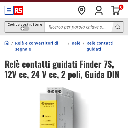
0
Codice costruttore
/
Relè e convertitori di
/
Relè
/
Relè contatti
segnale
guidati
Relè contatti guidati Finder 7S,
12V cc, 24 V cc, 2 poli, Guida DIN