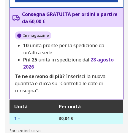
Consegna GRATUITA per ordini a partire
da 60,00 €
In magazzino
10
unità pronte per la spedizione da
un'altra sede
Più
25
unità in spedizione dal
28 agosto
2026
Te ne servono di più?
Inserisci la nuova
quantità e clicca su "Controlla le date di
consegna".
Unità
Per unità
1 +
30,04 €
*prezzo indicativo