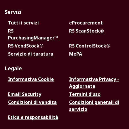
Servizi
Tutti i servizi
eProcurement
RS
RS ScanStock®
PurchasingManager™
RS VendStock®
RS ControlStock®
Servizio di taratura
MePA
Legale
Informativa Cookie
Informativa Privacy -
Aggiornata
Email Security
Termini d'uso
Condizioni di vendita
Condizioni generali di
servizio
Etica e responsabilità