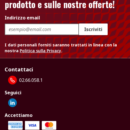
prodotto e sulle nostre offerte!
Indirizzo email
Iscriviti
I dati personali forniti saranno trattati in linea con la
nostra
Politica sulla Privacy
.
Contattaci
02.66.058.1
Seguici
Accettiamo