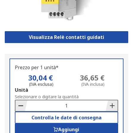
Visualizza Relè contatti guidati
Prezzo per 1 unità*
30,04 €
36,65 €
(IVA esclusa)
(IVA inclusa)
Add
Unità
to
Selezionare o digitare la quantità
Basket
Controlla le date di consegna
Aggiungi