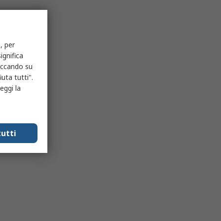
, per
ignifica
liccando su
uta tutti".
eggi la
utti