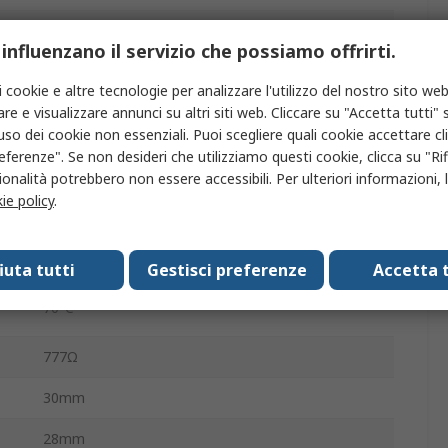
SCHRACK Miniature Relay PT
 influenzano il servizio che possiamo offrirti.
a
A saldare
i cookie e altre tecnologie per analizzare l'utilizzo del nostro sito web
re e visualizzare annunci su altri siti web. Cliccare su "Accetta tutti" s
'uso dei cookie non essenziali. Puoi scegliere quali cookie accettare c
12A
eferenze". Se non desideri che utilizziamo questi cookie, clicca su "Rifi
onalità potrebbero non essere accessibili. Per ulteriori informazioni, l
-40°C
ie policy
.
ne
400V ca
fiuta tutti
Gestisci preferenze
Accetta t
di
70°C
777Ω
30mm
28mm