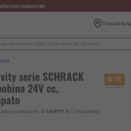
ne
Settori industriali
Traccia la s
tenza
ivity serie SCHRACK
bobina 24V cc,
mpato
Codice costruttore
:
5-1419111-3
Costruttore
: