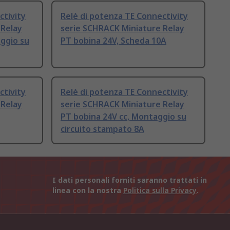
ctivity
Relè di potenza TE Connectivity
 Relay
serie SCHRACK Miniature Relay
ggio su
PT bobina 24V, Scheda 10A
ctivity
Relè di potenza TE Connectivity
 Relay
serie SCHRACK Miniature Relay
PT bobina 24V cc, Montaggio su
circuito stampato 8A
I dati personali forniti saranno trattati in
linea con la nostra
Politica sulla Privacy
.