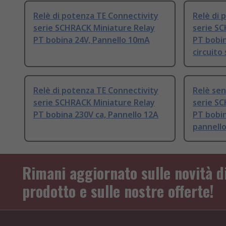
Relè di potenza TE Connectivity
Relè di 
serie SCHRACK Miniature Relay
serie S
PT bobina 24V, Pannello 10mA
PT bobin
circuito
Relè di potenza TE Connectivity
Relè sen
serie SCHRACK Miniature Relay
serie S
PT bobina 230V ca, Pannello 12A
PT bobin
pannell
Rimani aggiornato sulle novità d
prodotto e sulle nostre offerte!