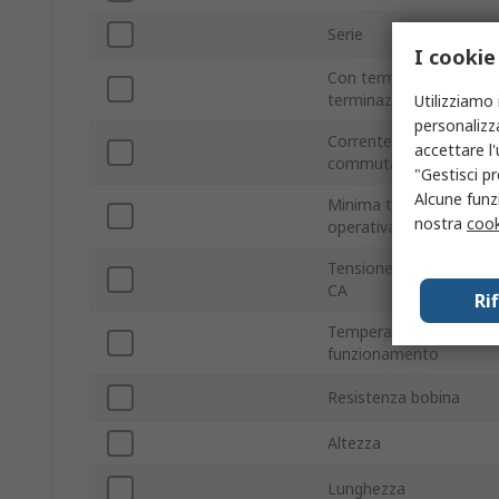
Serie
I cookie
Con terminazione/senz
terminazione
Utilizziamo 
personalizza
Corrente di
accettare l
commutazione
"Gestisci pr
Alcune funzi
Minima temperatura
nostra
cook
operativa
Tensione commutazio
CA
Ri
Temperatura massima 
funzionamento
Resistenza bobina
Altezza
Lunghezza