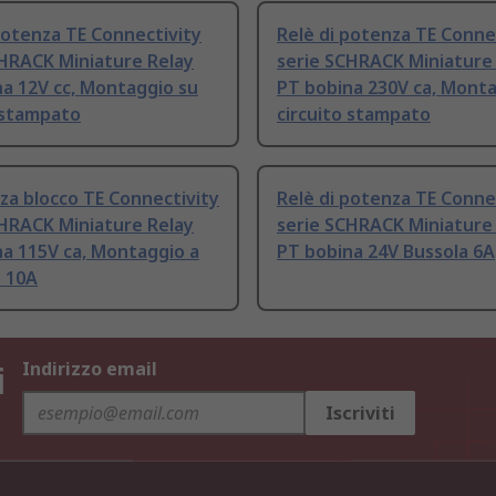
potenza TE Connectivity
Relè di potenza TE Conne
CHRACK Miniature Relay
serie SCHRACK Miniature
a 12V cc, Montaggio su
PT bobina 230V ca, Monta
 stampato
circuito stampato
za blocco TE Connectivity
Relè di potenza TE Conne
CHRACK Miniature Relay
serie SCHRACK Miniature
a 115V ca, Montaggio a
PT bobina 24V Bussola 6A
o 10A
i
Indirizzo email
Iscriviti