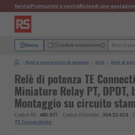
Servizi
Promozioni e novità
Richiedi una quotazio
Menu
Codice costruttore
/
Relè e convertitori di segnale
/
Relè
/
Relè di po
Relè di potenza TE Connect
Miniature Relay PT, DPDT, 
Montaggio su circuito sta
Codice RS
:
480-977
Codice Distrelec
:
304-52-024
TE Connectivity