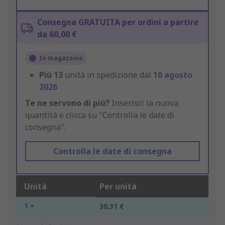
Consegna GRATUITA per ordini a partire
da 60,00 €
In magazzino
Più
13
unità in spedizione dal
10 agosto
2026
Te ne servono di più?
Inserisci la nuova
quantità e clicca su "Controlla le date di
consegna".
Controlla le date di consegna
Unità
Per unità
1 +
30,31 €