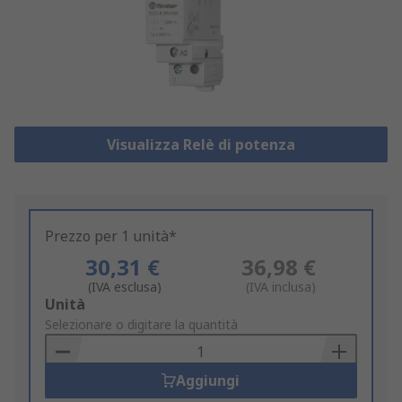
Visualizza Relè di potenza
Prezzo per 1 unità*
30,31 €
36,98 €
(IVA esclusa)
(IVA inclusa)
Add
Unità
to
Selezionare o digitare la quantità
Basket
Aggiungi