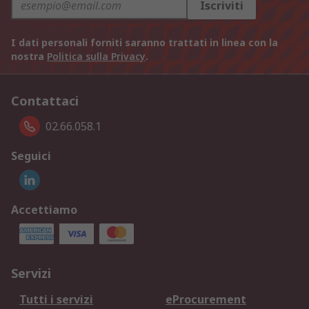
Iscriviti
I dati personali forniti saranno trattati in linea con la
nostra
Politica sulla Privacy
.
Contattaci
02.66.058.1
Seguici
Accettiamo
Servizi
Tutti i servizi
eProcurement