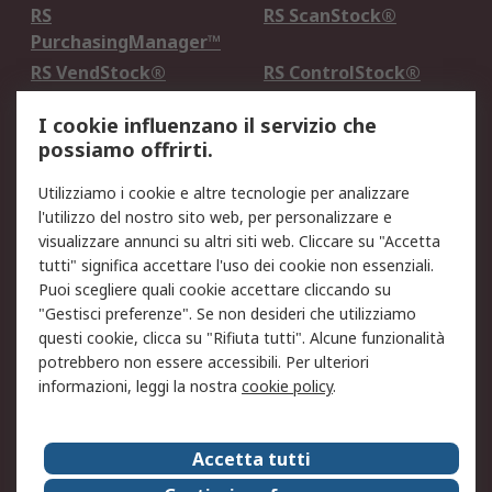
RS
RS ScanStock®
PurchasingManager™
RS VendStock®
RS ControlStock®
Servizio di taratura
MePA
I cookie influenzano il servizio che
possiamo offrirti.
Legale
Utilizziamo i cookie e altre tecnologie per analizzare
Informativa Cookie
Informativa Privacy -
l'utilizzo del nostro sito web, per personalizzare e
Aggiornata
visualizzare annunci su altri siti web. Cliccare su "Accetta
Email Security
Termini d'uso
tutti" significa accettare l'uso dei cookie non essenziali.
Condizioni di vendita
Condizioni generali di
Puoi scegliere quali cookie accettare cliccando su
servizio
"Gestisci preferenze". Se non desideri che utilizziamo
questi cookie, clicca su "Rifiuta tutti". Alcune funzionalità
Etica e responsabilità
potrebbero non essere accessibili. Per ulteriori
informazioni, leggi la nostra
cookie policy
.
Chi Siamo
Chi Siamo
Contattaci
Accetta tutti
Supporto
ESG