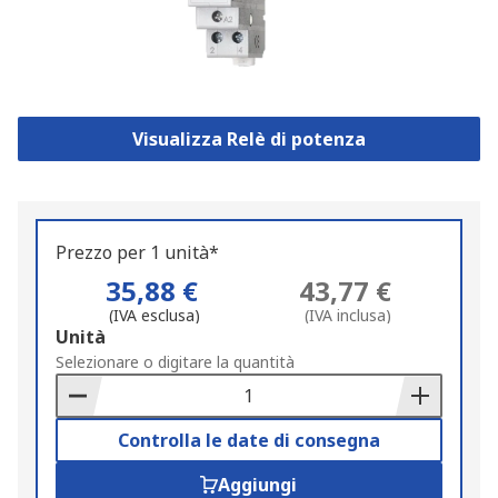
Visualizza Relè di potenza
Prezzo per 1 unità*
35,88 €
43,77 €
(IVA esclusa)
(IVA inclusa)
Add
Unità
to
Selezionare o digitare la quantità
Basket
Controlla le date di consegna
Aggiungi