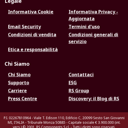
Legale
Informativa Cookie
Informativa Privacy -
Aggiornata
Email Security
Termini d'uso
Condizioni di vendita
Condizioni generali di
servizio
Etica e responsabilità
Chi Siamo
Chi Siamo
Contattaci
Supporto
ESG
Carriere
RS Group
Press Centre
Discovery: il Blog di RS
P.I. 02267810964 - Viale T. Edison 110, Edificio C, 20099 Sesto San Giovanni
MI, ITALIA - Tribunale Monza 50885 - Capitale sociale € 3.900.000 (int.
vers.)
© 2001, RS Components S.r.l. - Tutti i diritti sono riservati.