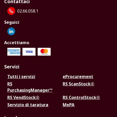
Contattaci
02.66.058.1
Seguici
Accettiamo
Servizi
Tutti i servizi
eProcurement
RS
RS ScanStock®
PurchasingManager™
RS VendStock®
RS ControlStock®
Servizio di taratura
MePA