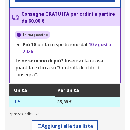
Consegna GRATUITA per ordini a partire
da 60,00 €
In magazzino
Più
18
unità in spedizione dal
10 agosto
2026
Te ne servono di più?
Inserisci la nuova
quantità e clicca su "Controlla le date di
consegna".
Unità
Per unità
1 +
35,88 €
*prezzo indicativo
Aggiungi alla tua lista