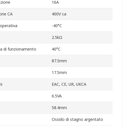
zione
16A
one CA
400V ca
operativa
-40°C
2.5kΩ
a di funzionamento
40°C
87.5mm
17.5mm
ni
EAC, CE, UR, UKCA
6.5VA
58.4mm
Ossido di stagno argentato