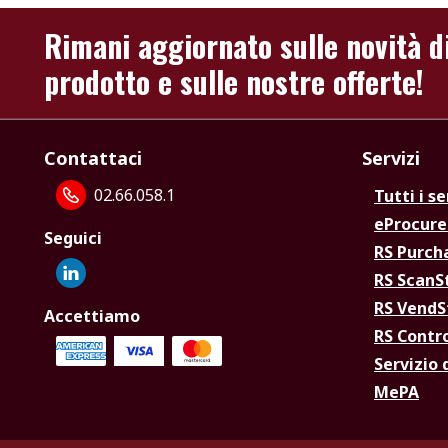
Rimani aggiornato sulle novità d
prodotto e sulle nostre offerte!
Contattaci
Servizi
02.66.058.1
Tutti i se
eProcur
Seguici
RS Purc
RS Scan
RS Vend
Accettiamo
RS Contr
Servizio 
MePA