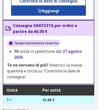
Controlla le date di consegna
Aggiungi
Consegna GRATUITA per ordini a
partire da 60,00 €
Temporaneamente esaurito
10
unità in spedizione dal
27 agosto
2026
Te ne servono di più?
Inserisci la nuova
quantità e clicca su "Controlla le date di
consegna".
Unità
Per unità
1 +
35,88 €