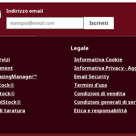
i
Indirizzo email
Iscriviti
Legale
rvizi
Informativa Cookie
ement
Informativa Privacy - Ag
hasingManager™
Email Security
Stock®
Termini d'uso
Stock®
Condizioni di vendita
olStock®
Condizioni generali di ser
di taratura
Etica e responsabilità