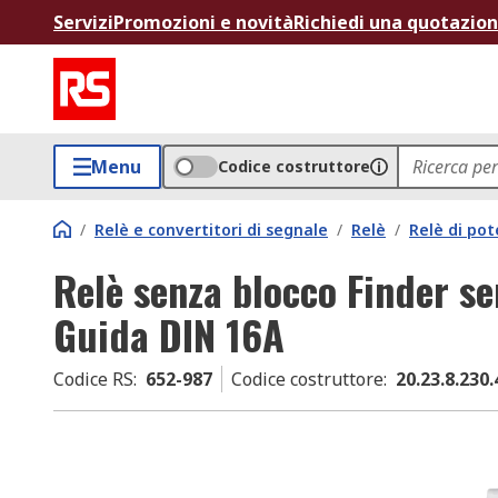
Servizi
Promozioni e novità
Richiedi una quotazio
Menu
Codice costruttore
/
Relè e convertitori di segnale
/
Relè
/
Relè di po
Relè senza blocco Finder se
Guida DIN 16A
Codice RS
:
652-987
Codice costruttore
:
20.23.8.230