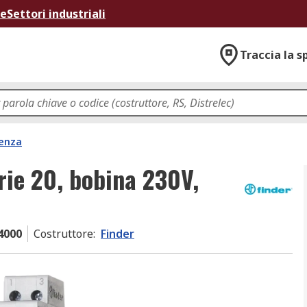
ne
Settori industriali
Traccia la s
tenza
rie 20, bobina 230V,
.4000
Costruttore
:
Finder