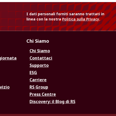
I dati personali forniti saranno trattati in
linea con la nostra
Politica sulla Privacy
.
Chi Siamo
Chi Siamo
giornata
Contattaci
Supporto
ESG
Carriere
vizio
RS Group
Press Centre
Discovery: il Blog di RS