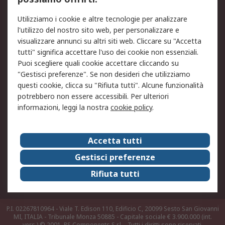
Legale
Utilizziamo i cookie e altre tecnologie per analizzare
Informativa Cookie
Informativa Privacy -
l'utilizzo del nostro sito web, per personalizzare e
Aggiornata
visualizzare annunci su altri siti web. Cliccare su "Accetta
Email Security
Termini d'uso
tutti" significa accettare l'uso dei cookie non essenziali.
Condizioni di vendita
Condizioni generali di
Puoi scegliere quali cookie accettare cliccando su
servizio
"Gestisci preferenze". Se non desideri che utilizziamo
questi cookie, clicca su "Rifiuta tutti". Alcune funzionalità
Etica e responsabilità
potrebbero non essere accessibili. Per ulteriori
informazioni, leggi la nostra
cookie policy
.
Chi Siamo
Chi Siamo
Contattaci
Accetta tutti
Supporto
ESG
Gestisci preferenze
Carriere
RS Group
Rifiuta tutti
Press Centre
Discovery: il Blog di RS
P.I. 02267810964 - Viale T. Edison 110, Edificio C, 20099 Sesto San Giovanni
MI, ITALIA - Tribunale Monza 50885 - Capitale sociale € 3.900.000 (int.
vers.)
© 2001, RS Components S.r.l. - Tutti i diritti sono riservati.