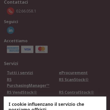
Contattaci
02.66.058.1
Seguici
Accettiamo
Servizi
Tutti i servizi
eProcurement
RS
RS ScanStock®
PurchasingManager™
RS VendStock®
RS ControlStock®
Servizio di taratura
MePA
I cookie influenzano il servizio che
possiamo offrirti.