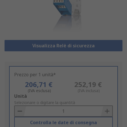
Visualizza Relè di sicurezza
Prezzo per 1 unità*
206,71 €
252,19 €
(IVA esclusa)
(IVA inclusa)
Add
Unità
to
Selezionare o digitare la quantità
Basket
Controlla le date di consegna