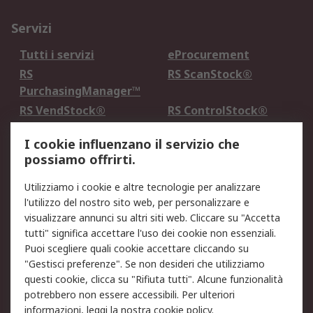
Servizi
Tutti i servizi
eProcurement
RS
RS ScanStock®
PurchasingManager™
RS VendStock®
RS ControlStock®
Servizio di taratura
MePA
I cookie influenzano il servizio che
possiamo offrirti.
Legale
Utilizziamo i cookie e altre tecnologie per analizzare
Informativa Cookie
Informativa Privacy -
l'utilizzo del nostro sito web, per personalizzare e
Aggiornata
visualizzare annunci su altri siti web. Cliccare su "Accetta
Email Security
Termini d'uso
tutti" significa accettare l'uso dei cookie non essenziali.
Condizioni di vendita
Condizioni generali di
Puoi scegliere quali cookie accettare cliccando su
servizio
"Gestisci preferenze". Se non desideri che utilizziamo
questi cookie, clicca su "Rifiuta tutti". Alcune funzionalità
Etica e responsabilità
potrebbero non essere accessibili. Per ulteriori
informazioni, leggi la nostra
cookie policy
.