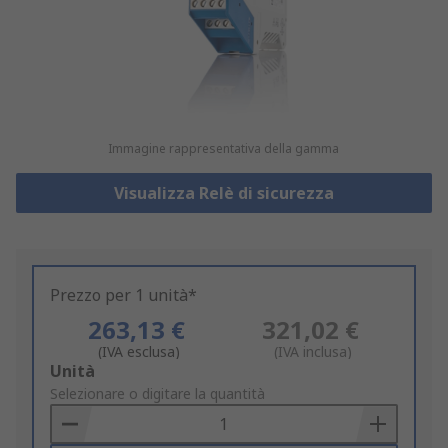
Immagine rappresentativa della gamma
Visualizza Relè di sicurezza
Prezzo per 1 unità*
263,13 €
321,02 €
(IVA esclusa)
(IVA inclusa)
Add
Unità
to
Selezionare o digitare la quantità
Basket