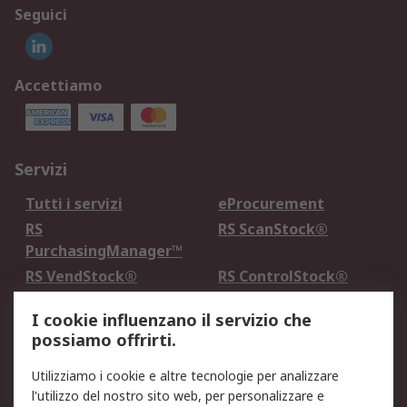
Seguici
Accettiamo
Servizi
Tutti i servizi
eProcurement
RS
RS ScanStock®
PurchasingManager™
RS VendStock®
RS ControlStock®
Servizio di taratura
MePA
I cookie influenzano il servizio che
possiamo offrirti.
Legale
Utilizziamo i cookie e altre tecnologie per analizzare
Informativa Cookie
Informativa Privacy -
l'utilizzo del nostro sito web, per personalizzare e
Aggiornata