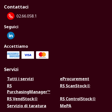
Contattaci
02.66.058.1
Seguici
Accettiamo
Servizi
Tutti i servizi
eProcurement
RS
RS ScanStock®
PurchasingManager™
RS VendStock®
RS ControlStock®
Servizio di taratura
MePA