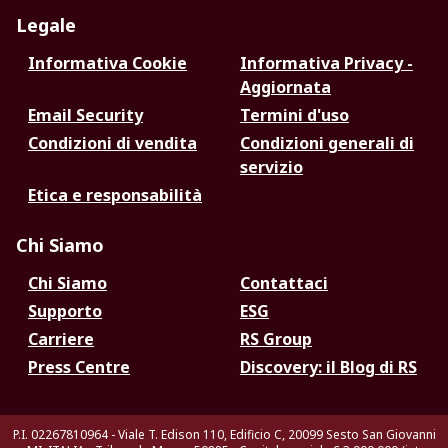
Legale
Informativa Cookie
Informativa Privacy -
Aggiornata
Email Security
Termini d'uso
Condizioni di vendita
Condizioni generali di
servizio
Etica e responsabilità
Chi Siamo
Chi Siamo
Contattaci
Supporto
ESG
Carriere
RS Group
Press Centre
Discovery: il Blog di RS
P.I. 02267810964 - Viale T. Edison 110, Edificio C, 20099 Sesto San Giovanni