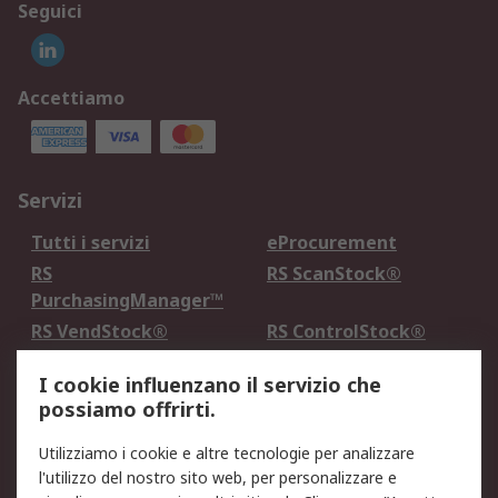
Seguici
Accettiamo
Servizi
Tutti i servizi
eProcurement
RS
RS ScanStock®
PurchasingManager™
RS VendStock®
RS ControlStock®
Servizio di taratura
MePA
I cookie influenzano il servizio che
possiamo offrirti.
Legale
Utilizziamo i cookie e altre tecnologie per analizzare
Informativa Cookie
Informativa Privacy -
l'utilizzo del nostro sito web, per personalizzare e
Aggiornata