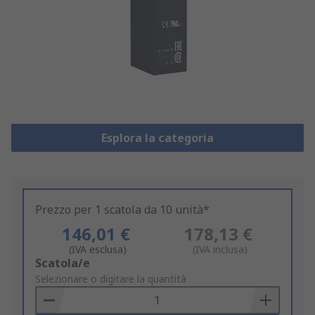
Esplora la categoria
Prezzo per 1 scatola da 10 unità*
146,01 €
178,13 €
(IVA esclusa)
(IVA inclusa)
Add
Scatola/e
to
Selezionare o digitare la quantità
Basket