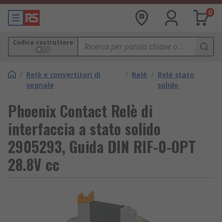
0
Codice costruttore
/
Relè e convertitori di
/
Relè
/
Relè stato
segnale
solido
Phoenix Contact Relè di
interfaccia a stato solido
2905293, Guida DIN RIF-0-OPT
28.8V cc