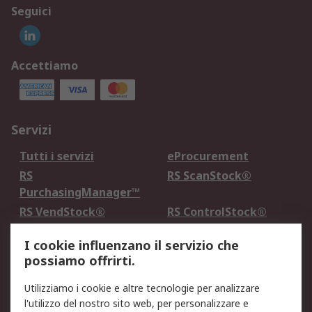
Seguici
Accettiamo
Servizi
Tutti i servizi
eProcurement
RS
RS ScanStock®
PurchasingManager™
RS VendStock®
RS ControlStock®
Servizio di taratura
MePA
I cookie influenzano il servizio che
possiamo offrirti.
Legale
Utilizziamo i cookie e altre tecnologie per analizzare
Informativa Cookie
Informativa Privacy -
l'utilizzo del nostro sito web, per personalizzare e
Aggiornata