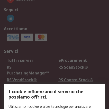
Seguici
Accettiamo
Servizi
Tutti i servizi
eProcurement
RS
RS ScanStock®
PurchasingManager™
RS VendStock®
RS ControlStock®
Servizio di taratura
MePA
I cookie influenzano il servizio che
possiamo offrirti.
Legale
Utilizziamo i cookie e altre tecnologie per analizzare
Informativa Cookie
Informativa Privacy -