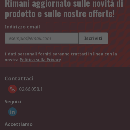
Rimani aggiornato sulle novità di
prodotto e sulle nostre offerte!
Indirizzo email
Iscriviti
I dati personali forniti saranno trattati in linea con la
nostra
Politica sulla Privacy
.
Contattaci
02.66.058.1
Seguici
Accettiamo