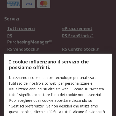
Servizi
Tutti i servizi
eProcurement
RS
RS ScanStock®
PurchasingManager™
RS VendStock®
RS ControlStock®
Servizio di taratura
MePA
I cookie influenzano il servizio che
possiamo offrirti.
Legale
Utilizziamo i cookie e altre tecnologie per analizzare
Informativa Cookie
Informativa Privacy -
l'utilizzo del nostro sito web, per personalizzare e
Aggiornata
visualizzare annunci su altri siti web. Cliccare su "Accetta
Email Security
Termini d'uso
tutti" significa accettare l'uso dei cookie non essenziali.
Condizioni di vendita
Condizioni generali di
Puoi scegliere quali cookie accettare cliccando su
servizio
"Gestisci preferenze". Se non desideri che utilizziamo
questi cookie, clicca su "Rifiuta tutti". Alcune funzionalità
Etica e responsabilità