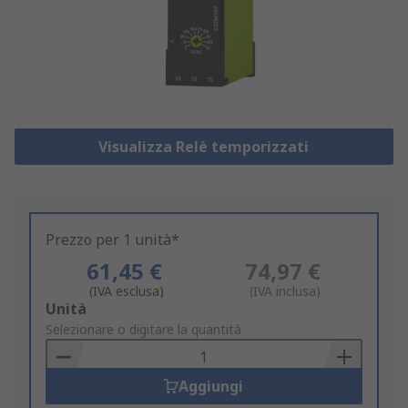
Visualizza Relè temporizzati
Prezzo per 1 unità*
61,45 €
74,97 €
(IVA esclusa)
(IVA inclusa)
Add
Unità
to
Selezionare o digitare la quantità
Basket
Aggiungi