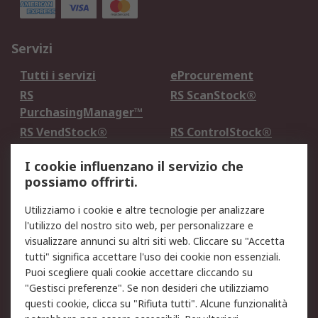
Servizi
Tutti i servizi
eProcurement
RS
RS ScanStock®
PurchasingManager™
RS VendStock®
RS ControlStock®
Servizio di taratura
MePA
I cookie influenzano il servizio che
possiamo offrirti.
Legale
Utilizziamo i cookie e altre tecnologie per analizzare
Informativa Cookie
Informativa Privacy -
l'utilizzo del nostro sito web, per personalizzare e
Aggiornata
visualizzare annunci su altri siti web. Cliccare su "Accetta
Email Security
Termini d'uso
tutti" significa accettare l'uso dei cookie non essenziali.
Condizioni di vendita
Condizioni generali di
Puoi scegliere quali cookie accettare cliccando su
servizio
"Gestisci preferenze". Se non desideri che utilizziamo
questi cookie, clicca su "Rifiuta tutti". Alcune funzionalità
Etica e responsabilità