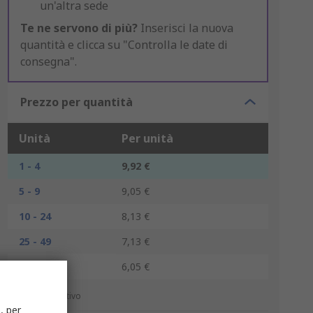
un'altra sede
Te ne servono di più?
Inserisci la nuova
quantità e clicca su "Controlla le date di
consegna".
Prezzo per quantità
Unità
Per unità
1 - 4
9,92 €
5 - 9
9,05 €
10 - 24
8,13 €
25 - 49
7,13 €
50 +
6,05 €
*prezzo indicativo
, per