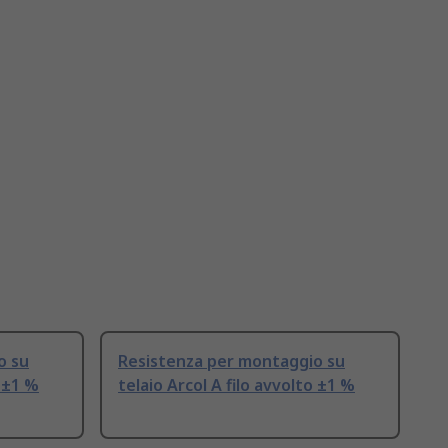
o su
Resistenza per montaggio su
o ±1 %
telaio Arcol A filo avvolto ±1 %