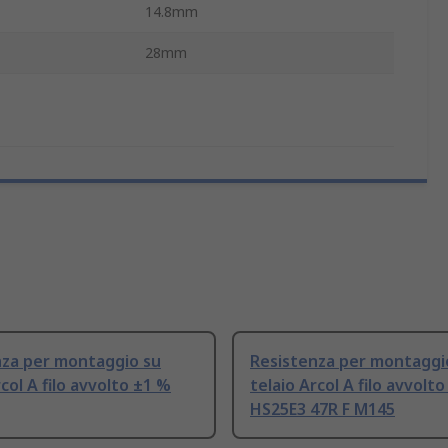
14.8mm
28mm
nza per montaggio su
Resistenza per montaggi
rcol A filo avvolto ±1 %
telaio Arcol A filo avvolt
HS25E3 47R F M145