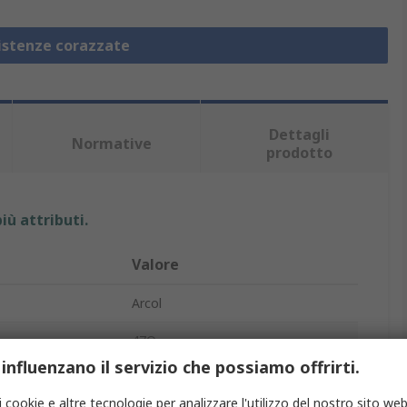
sistenze corazzate
Dettagli
Normative
prodotto
iù attributi.
Valore
Arcol
47Ω
 influenzano il servizio che possiamo offrirti.
Resistenza per montaggio su telaio
i cookie e altre tecnologie per analizzare l'utilizzo del nostro sito web