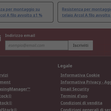
nza per montaggio su
Resistenza per montaggi
rcol A filo avvolto ±1 %
telaio Arcol A filo avvolt
i
Indirizzo email
Iscriviti
Legale
rvizi
Informativa Cookie
ement
Informativa Privacy - Ag
hasingManager™
Email Security
Stock®
Termini d'uso
Stock®
Condizioni di vendita
olStock®
Condizioni generali di ser