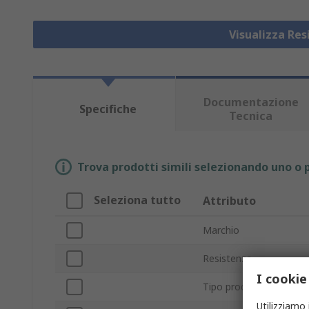
Visualizza Re
Documentazione
Specifiche
Tecnica
Trova prodotti simili selezionando uno o p
Seleziona tutto
Attributo
Marchio
Resistenza
I cookie
Tipo prodotto
Utilizziamo 