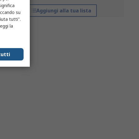
ignifica
Aggiungi alla tua lista
liccando su
uta tutti".
eggi la
utti