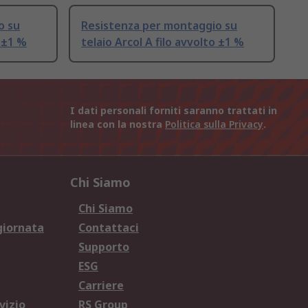
o su
Resistenza per montaggio su
o ±1 %
telaio Arcol A filo avvolto ±1 %
I dati personali forniti saranno trattati in
linea con la nostra
Politica sulla Privacy
.
Chi Siamo
Chi Siamo
giornata
Contattaci
Supporto
ESG
Carriere
vizio
RS Group