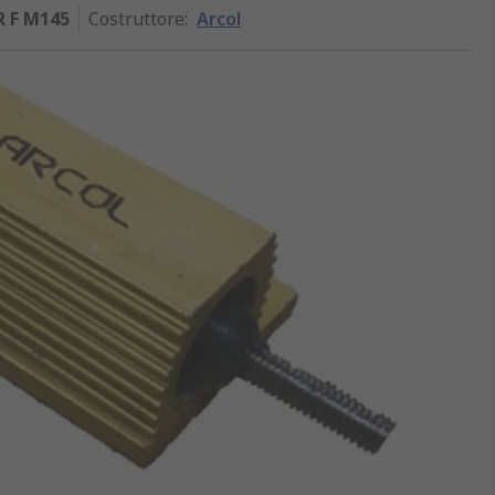
R F M145
Costruttore
:
Arcol