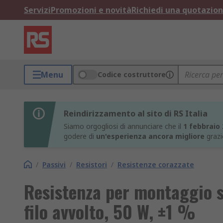
Servizi
Promozioni e novità
Richiedi una quotazio
Menu
Codice costruttore
Reindirizzamento al sito di RS Italia
Siamo orgogliosi di annunciare che il
1 febbraio
godere di
un'esperienza ancora migliore
grazi
/
Passivi
/
Resistori
/
Resistenze corazzate
Resistenza per montaggio s
filo avvolto, 50 W, ±1 %