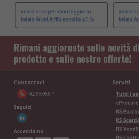
Resistenza per montaggio su
Resiste
telaio Arcol A filo avvolto ±1 %
telaio A
Rimani aggiornato sulle novità d
prodotto e sulle nostre offerte!
Contattaci
Servizi
02.66.058.1
Tutti i se
eProcur
Seguici
RS Purc
RS Scan
RS Vend
Accettiamo
RS Contr