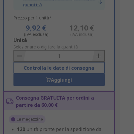
quantità
Prezzo per 1 unità*
9,92 €
12,10 €
(IVA esclusa)
(IVA inclusa)
Add
Unità
to
Selezionare o digitare la quantità
Basket
Controlla le date di consegna
Aggiungi
Consegna GRATUITA per ordini a
partire da 60,00 €
In magazzino
120
unità pronte per la spedizione da