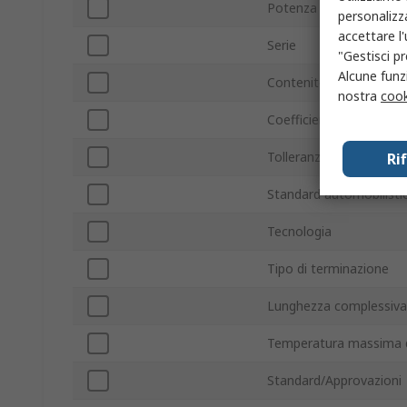
Potenza nominale
personalizza
accettare l
Serie
"Gestisci pr
Alcune funzi
Contenitore
nostra
cook
Coefficiente di temper
Tolleranza
Ri
Standard automobilisti
Tecnologia
Tipo di terminazione
Lunghezza complessiva
Temperatura massima 
Standard/Approvazioni